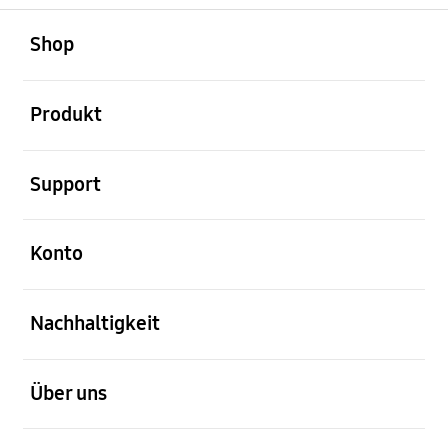
öffnen
Footer Navigation
Shop
öffnen
Produkt
öffnen
Support
öffnen
Konto
öffnen
Nachhaltigkeit
öffnen
Über uns