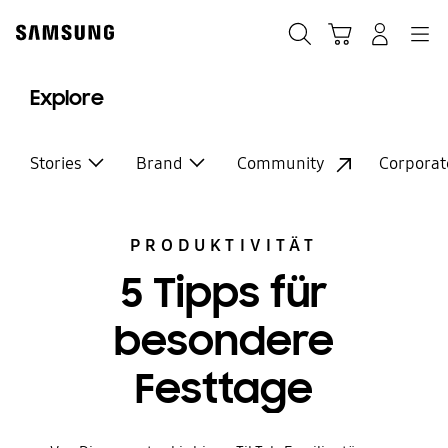
Skip
Skip
to
to
Suchen
Warenkorb
Anmelden
Navigation
content
accessibility
help
Explore
Stories
Brand
Community
Corporat
PRODUKTIVITÄT
5 Tipps für
besondere
Festtage