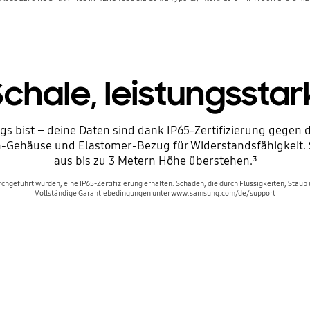
Schale, leistungsstar
gs bist – deine Daten sind dank IP65-Zertifizierung gegen
ch-Gehäuse und Elastomer-Bezug für Widerstandsfähigkeit. S
aus bis zu 3 Metern Höhe überstehen.³
rchgeführt wurden, eine IP65-Zertifizierung erhalten. Schäden, die durch Flüssigkeiten, Staub 
Vollständige Garantiebedingungen unter www.samsung.com/de/support