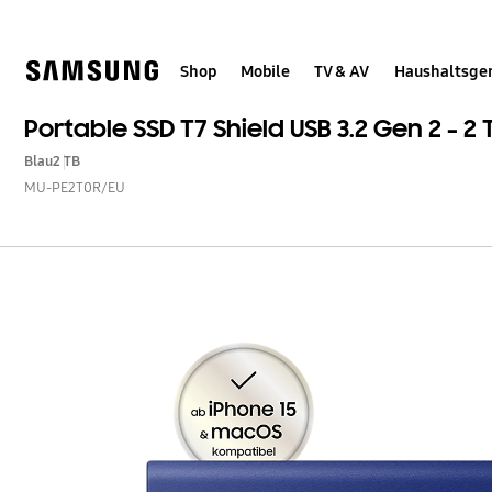
Skip
Skip
to
to
content
accessibility
help
Shop
Mobile
TV & AV
Haushaltsge
Portable SSD T7 Shield USB 3.2 Gen 2 - 2 
Blau
2 TB
MU-PE2T0R/EU