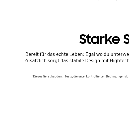
Starke 
Bereit für das echte Leben: Egal wo du unterwe
Zusätzlich sorgt das stabile Design mit Highte
³ Dieses Gerät hat durch Tests, die unter kontrollierten Bedingungen du
Zurück