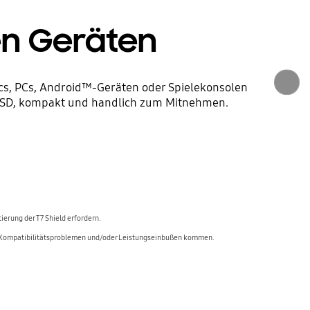
en Geräten
acs, PCs, Android™-Geräten oder Spielekonsolen
ne PSSD, kompakt und handlich zum Mitnehmen.
ierung der T7 Shield erfordern.
 zu Kompatibilitätsproblemen und/oder Leistungseinbußen kommen.