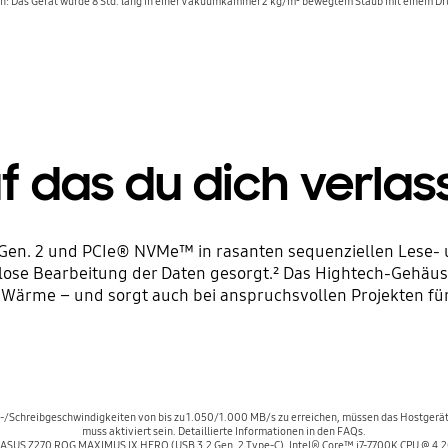
: Das Gerät wurde 8 Std. lang in einer Vakuumkammer 2 kg/m³ bewegtem Staub mit einem Dru
f das du dich verlas
 Gen. 2 und PCIe® NVMe™ in rasanten sequenziellen Lese- u
ngslose Bearbeitung der Daten gesorgt.² Das Hightech-Gehä
Wärme – und sorgt auch bei anspruchsvollen Projekten fü
se-/Schreibgeschwindigkeiten von bis zu 1.050/1.000 MB/s zu erreichen, müssen das Hostgerä
muss aktiviert sein. Detaillierte Informationen in den FAQs.
: ASUS Z270 ROG MAXIMUS IX HERO (USB 3.2 Gen. 2 Type-C), Intel® Core™ i7-7700K CPU @ 4.