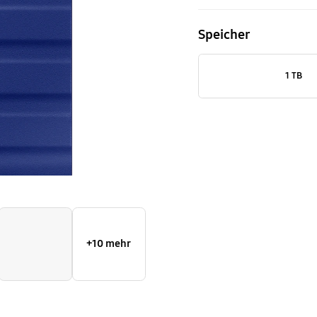
Gen
Speicher
2
-
1 TB
2
TB
Blau
+10 mehr