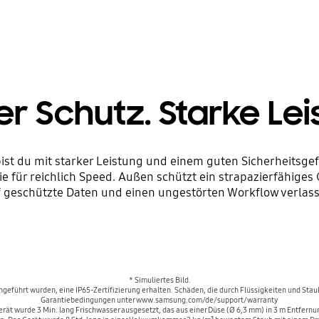
er Schutz. Starke Lei
 bist du mit starker Leistung und einem guten Sicherheits
 für reichlich Speed. Außen schützt ein strapazierfähiges 
 geschützte Daten und einen ungestörten Workflow verlass
* Simuliertes Bild.
chgeführt wurden, eine IP65-Zertifizierung erhalten. Schäden, die durch Flüssigkeiten und Stau
Garantiebedingungen unter www.samsung.com/de/support/warranty
ät wurde 3 Min. lang Frischwasser ausgesetzt, das aus einer Düse (Ø 6,3 mm) in 3 m Entfernun