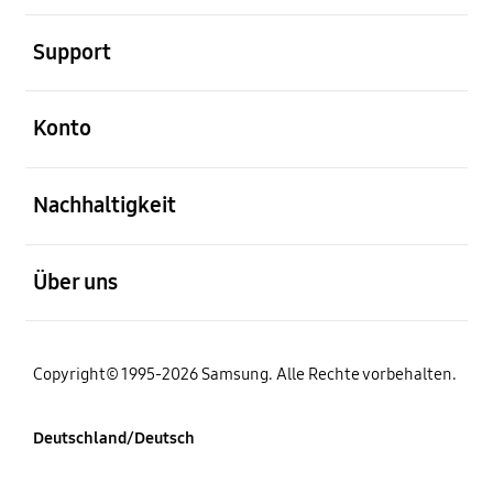
öffnen
Support
öffnen
Konto
öffnen
Nachhaltigkeit
öffnen
Über uns
Copyright© 1995-2026 Samsung. Alle Rechte vorbehalten.
Deutschland/Deutsch