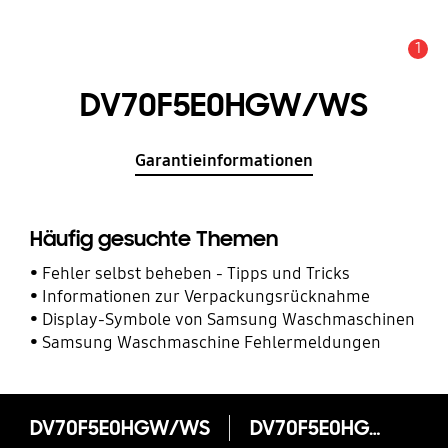
1
Service Hinweis
DV70F5E0HGW/WS
Garantieinformationen
Häufig gesuchte Themen
Fehler selbst beheben - Tipps und Tricks
Informationen zur Verpackungsrücknahme
Display-Symbole von Samsung Waschmaschinen
Samsung Waschmaschine Fehlermeldungen
DV70F5E0HGW/WS
DV70F5E0HGW/WS