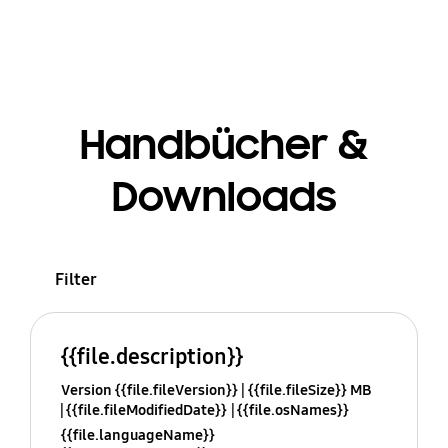
Handbücher &
Downloads
Filter
{{file.description}}
Version {{file.fileVersion}}
{{file.fileSize}} MB
{{file.fileModifiedDate}}
{{file.osNames}}
{{file.languageName}}