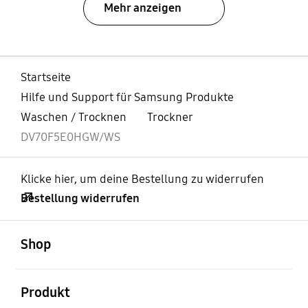
Mehr anzeigen
Startseite
Hilfe und Support für Samsung Produkte
Waschen / Trocknen
Trockner
DV70F5E0HGW/WS
Klicke hier, um deine Bestellung zu widerrufen
Bestellung widerrufen
öffnen
Footer Navigation
Shop
öffnen
Produkt