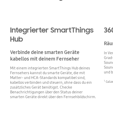
Playing video
Integrierter SmartThings
36
Hub
Räu
Verbinde deine smarten Geräte
In Ve
Grad-
kabellos mit deinem Fernseher
Sound
Sound
Mit einem integrierten SmartThings Hub deines
und b
Fernsehers kannst du smarte Geräte, die mit
Matter- und HCA-Standards kompatibel sind,
1
Galax
kabellos verbinden und steuern, ohne dass du ein
zusätzliches Gerät benötigst. Checke
Benachrichtigungen über den Status deiner
smarten Geräte direkt über den Fernsehbildschirm.