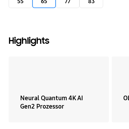
55
65
77
83
Highlights
Neural Quantum 4K AI
O
Gen2 Prozessor