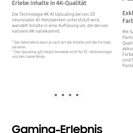
Erlebe Inhalte in 4K-Qualität
Exk
Die Technologie 4K AI Upscaling die von 20
neuronalen AI-Netzwerken unterstützt wird,
Far
wandelt Inhalte in eine Auflösung um, die der von
nativem 4K nahekommt.
Mit S
Panto
1
Das Seherlebnis kann je nach Art der Inhalte und des Formats
Quali
variieren.
akkur
2
Das Upscaling gilt möglicherweise nicht für PC-Verbindungen
Farbe
und den Game Mode.
sind 
Panto
Indicator 1
Indicator 2
Indicator 3
Indicator 4
Gaming-Erlebnis