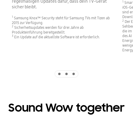
regelmäßigen Updates dafür, dass dein TV-Gerät
1
Smart
sicher bleibt.
iOS-Ge
sind e
Downlo
1
Samsung Knox™ Security steht für Samsung TVs mit Tizen ab
2
Der E
2015 zur Verfügung.
Sehbed
2
Sicherheitsupdates werden für drei Jahre ab
die im
Produkteinführung bereitgestellt.
des AI
3
Ein Update auf die aktuellste Software ist erforderlich.
Energi
wenige
Energy
Indicator 1
Indicator 2
Indicator 3
Sound Wow together