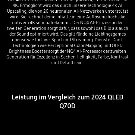
4K. Ermöglicht wird das durch unsere Technologie 4K AI
Upscaling, die von 20 neuronalen AI-Netzwerken unterstützt
wird. Sie rechnet deine Inhalte in eine Auflösung hoch, die
nativem 4K sehr nahekommt. Der NQ4 AI-Prozessor der
zweiten Generation sorgt dafür, dass sowohl das Bild als auch
der Sound optimiert wird. Das gilt für deine Lieblingsgames
ebenso wie für Live-Sport und Streaming-Dienste. Dank
Technologien wie Perceptional Color Mapping und OLED
Brightness Booster sorgt der NQ4 AI-Prozessor der zweiten
Generation für Exzellenz in Sachen Helligkeit, Farbe, Kontrast
und Detailtreue.
Playing video
Leistung im Vergleich zum 2024 QLED
Q70D