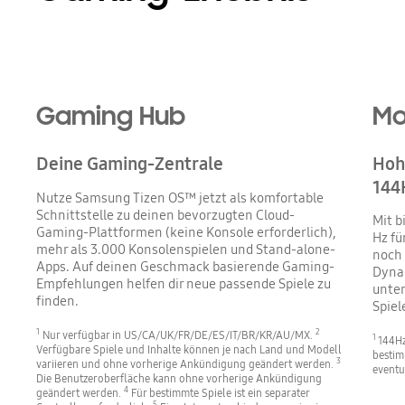
Gaming Hub
Mo
Deine Gaming-Zentrale
Hoh
144H
Nutze Samsung Tizen OS™ jetzt als komfortable
Schnittstelle zu deinen bevorzugten Cloud-
Mit b
Gaming-Plattformen (keine Konsole erforderlich),
Hz fü
mehr als 3.000 Konsolenspielen und Stand-alone-
noch 
Apps. Auf deinen Geschmack basierende Gaming-
Dyna
Empfehlungen helfen dir neue passende Spiele zu
unter
finden.
Spiel
1
2
Nur verfügbar in US/CA/UK/FR/DE/ES/IT/BR/KR/AU/MX.
1
144Hz 
Verfügbare Spiele und Inhalte können je nach Land und Modell
bestim
3
variieren und ohne vorherige Ankündigung geändert werden.
eventu
Die Benutzeroberfläche kann ohne vorherige Ankündigung
4
geändert werden.
Für bestimmte Spiele ist ein separater
5