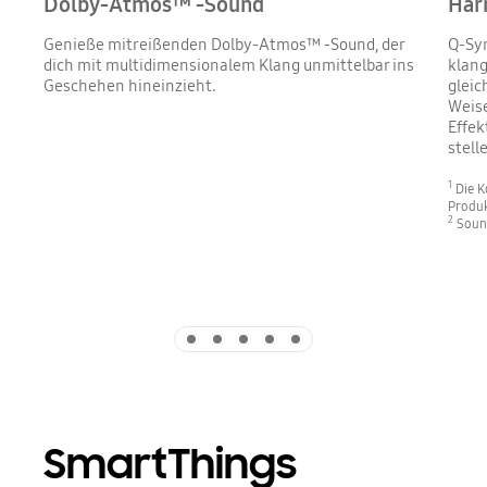
Dolby-Atmos™ -Sound
Har
Genieße mitreißenden Dolby-Atmos™ -Sound, der
Q-Sy
dich mit multidimensionalem Klang unmittelbar ins
klang
Geschehen hineinzieht.
gleic
Weise
Effek
stell
1
Die K
Produk
2
Sound
Indicator 1
Indicator 2
Indicator 3
Indicator 4
Indicator 5
SmartThings