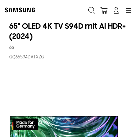
Skip
Skip
to
to
Suchen
Warenkorb
Anmelden
Navigation
content
accessibility
help
65" OLED 4K TV S94D mit AI HDR+
(2024)
65
GQ65S94DATXZG
65
O
4
T
S