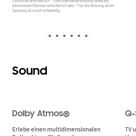
Controller erforderlich.
Eine Internetverbindung sowie ein
6
Abonnement können erforderlich sein.
Für die Nutzung ist ein
Samsung Account notwendig.
Indicator 1
Indicator 2
Indicator 3
Indicator 4
Indicator 5
Indicator 6
Sound
Playing video
Dolby Atmos®
Q-
Erlebe einen multidimensionalen
TV 