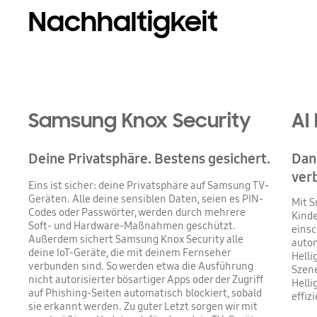
Nachhaltigkeit
Samsung Knox Security
AI
Deine Privatsphäre. Bestens gesichert.
Dank
ver
Eins ist sicher: deine Privatsphäre auf Samsung TV-
Geräten. Alle deine sensiblen Daten, seien es PIN-
Mit S
Codes oder Passwörter, werden durch mehrere
Kinde
Soft- und Hardware-Maßnahmen geschützt.
einsc
Außerdem sichert Samsung Knox Security alle
autom
deine IoT-Geräte, die mit deinem Fernseher
Helli
verbunden sind. So werden etwa die Ausführung
Szene
nicht autorisierter bösartiger Apps oder der Zugriff
Helli
auf Phishing-Seiten automatisch blockiert, sobald
effiz
sie erkannt werden. Zu guter Letzt sorgen wir mit