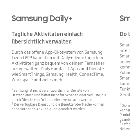
Samsung Daily+
Sm
Tägliche Aktivitäten einfach
Do 
übersichtlich verwalten
Smart
intel
Durch das offene App-Ökosystem von Samsung
Smar
Tizen OS™ kannst du mit Daily+ deine täglichen
indiv
Aktivitäten ganz bequem von deinem Fernseher
komms
aus verwalten. Daily+ umfasst Apps und Dienste
Zuhau
wie SmartThings, Samsung Health, ConnecTime,
Smar
Workspace und vieles mehr.
kanns
Funkt
1
Samsung ist nicht verantwortlich für Dienste von
Gerät
Drittanbietern und haftet nicht für Schäden oder Verluste, die
durch Dienste von Drittanbietern verursacht werden.
2
Der verfügbare Dienst und die Benutzeroberfläche können
1
Die v
ohne vorherige Ankündigung geändert werden.
können
Produk
geände
2
Erfor
Netzwe