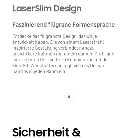
LaserSlim Design
Faszinierend filigrane Formensprache
Entdecke das filigranste Design, das wir je
entwickelt haben. Die von einem Laserstrahl
inspirierte Gestaltung verbindet nahezu
unsichtbare Rahmen mit einem dünnen Profil und
einer ebenen Rückseite. In Kombination mit der
Slim-Fit-Wandhalterung fügt sich das Design
nahtlos in jeden Raum ein.
Indicator 1
Sicherheit &