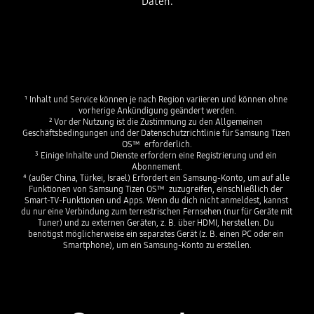
Daten.
¹ Inhalt und Service können je nach Region variieren und können ohne 
vorherige Ankündigung geändert werden.
² Vor der Nutzung ist die Zustimmung zu den Allgemeinen 
Geschäftsbedingungen und der Datenschutzrichtlinie für Samsung Tizen 
OS™  erforderlich.
³ Einige Inhalte und Dienste erfordern eine Registrierung und ein 
Abonnement.
⁴ (außer China, Türkei, Israel) Erfordert ein Samsung-Konto, um auf alle 
Funktionen von Samsung Tizen OS™  zuzugreifen, einschließlich der 
Smart-TV-Funktionen und Apps. Wenn du dich nicht anmeldest, kannst 
du nur eine Verbindung zum terrestrischen Fernsehen (nur für Geräte mit 
Tuner) und zu externen Geräten, z. B. über HDMI, herstellen. Du 
benötigst möglicherweise ein separates Gerät (z. B. einen PC oder ein 
Smartphone), um ein Samsung-Konto zu erstellen.