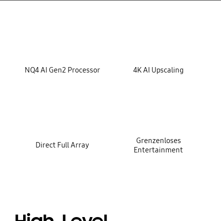
key features
NQ4 AI Gen2 Processor
4K AI Upscaling
Grenzenloses
Direct Full Array
Entertainment