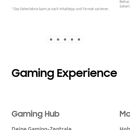
Betrac
Seherl
¹ Das Seherlebnis kann je nach Inhaltstyp und Format variieren.
Indicator 1
Indicator 2
Indicator 3
Indicator 4
Indicator 5
Gaming Experience
Gaming Hub
Mo
Deine Gaming-Zentrale
Hoh