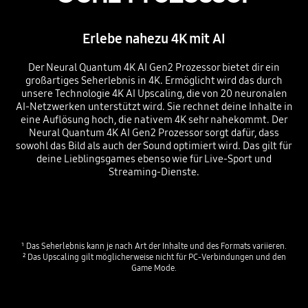
Erlebe nahezu 4K mit AI
Der Neural Quantum 4K AI Gen2 Prozessor bietet dir ein
großartiges Seherlebnis in 4K. Ermöglicht wird das durch
unsere Technologie 4K AI Upscaling, die von 20 neuronalen
AI-Netzwerken unterstützt wird. Sie rechnet deine Inhalte in
eine Auflösung hoch, die nativem 4K sehr nahekommt. Der
Neural Quantum 4K AI Gen2 Prozessor sorgt dafür, dass
sowohl das Bild als auch der Sound optimiert wird. Das gilt für
deine Lieblingsgames ebenso wie für Live-Sport und
Streaming-Dienste.
Playing video
¹ Das Seherlebnis kann je nach Art der Inhalte und des Formats variieren.
² Das Upscaling gilt möglicherweise nicht für PC-Verbindungen und den
Game Mode.