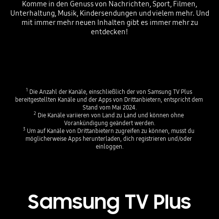
Komme in den Genuss von Nachrichten, Sport, Filmen,
Unterhaltung, Musik, Kindersendungen und vielem mehr. Und
mit immer mehr neuen Inhalten gibt es immer mehr zu
entdecken!
Playing video
Playing video
1
 Die Anzahl der Kanäle, einschließlich der von Samsung TV Plus 
bereitgestellten Kanäle und der Apps von Drittanbietern, entspricht dem 
Stand vom Mai 2024.
2
 Die Kanäle variieren von Land zu Land und können ohne 
Vorankündigung geändert werden.
3
 Um auf Kanäle von Drittanbietern zugreifen zu können, musst du 
möglicherweise Apps herunterladen, dich registrieren und/oder 
einloggen.
Samsung TV Plus