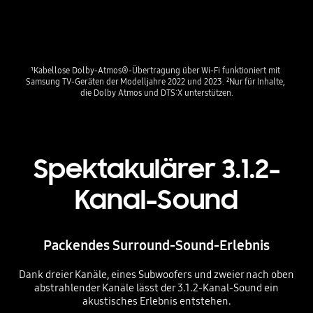
¹Kabellose Dolby-Atmos®-Übertragung über Wi-Fi funktioniert mit 
Samsung TV-Geräten der Modelljahre 2022 und 2023. ²Nur für Inhalte, 
die Dolby Atmos und DTS:X unterstützen.
Spektakulärer 3.1.2-
Kanal-Sound
Packendes Surround-Sound-Erlebnis
Dank dreier Kanäle, eines Subwoofers und zweier nach oben
abstrahlender Kanäle lässt der 3.1.2-Kanal-Sound ein
akustisches Erlebnis entstehen.
Playing video