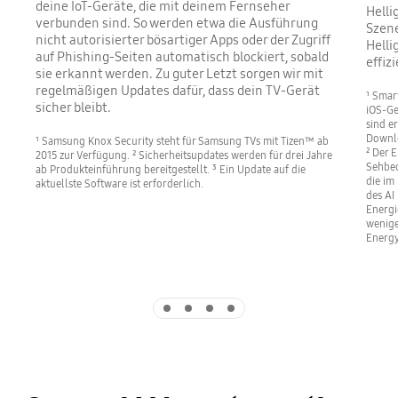
deine IoT-Geräte, die mit deinem Fernseher
Helli
verbunden sind. So werden etwa die Ausführung
Szene
nicht autorisierter bösartiger Apps oder der Zugriff
Helli
auf Phishing-Seiten automatisch blockiert, sobald
effiz
sie erkannt werden. Zu guter Letzt sorgen wir mit
regelmäßigen Updates dafür, dass dein TV-Gerät
¹ Smar
sicher bleibt.
iOS-Ge
sind e
Downlo
¹ Samsung Knox Security steht für Samsung TVs mit Tizen™ ab
² Der 
2015 zur Verfügung. ² Sicherheitsupdates werden für drei Jahre
Sehbed
ab Produkteinführung bereitgestellt. ³ Ein Update auf die
die im
aktuellste Software ist erforderlich.
des AI
Energi
wenige
Energy
Indicator 1
Indicator 2
Indicator 3
Indicator 4