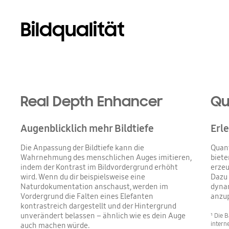
Bildqualität
Real Depth Enhancer
Qu
Augenblicklich mehr Bildtiefe
Erle
Die Anpassung der Bildtiefe kann die
Quant
Wahrnehmung des menschlichen Auges imitieren,
biete
indem der Kontrast im Bildvordergrund erhöht
erzeu
wird. Wenn du dir beispielsweise eine
Dazu 
Naturdokumentation anschaust, werden im
dynam
Vordergrund die Falten eines Elefanten
anzu
kontrastreich dargestellt und der Hintergrund
unverändert belassen – ähnlich wie es dein Auge
¹ Die 
intern
auch machen würde.