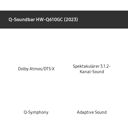
Q-Soundbar HW-Q610GC (2023)
key features
Spektakulärer 3.1.2-
Dolby Atmos/DTS:X
Kanal-Sound
Q-Symphony
Adaptive Sound