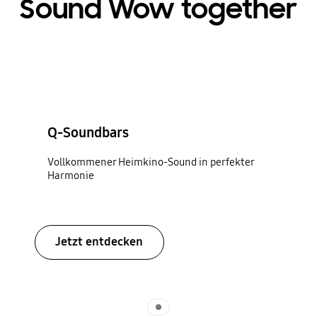
Sound Wow together
Q-Soundbars
Vollkommener Heimkino-Sound in perfekter
Harmonie
Jetzt entdecken
Indicator 1