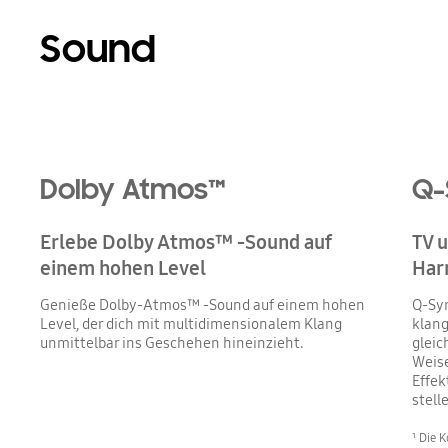
Sound
Playing video
Dolby Atmos™
Q-
Erlebe Dolby Atmos™ -Sound auf
TV 
einem hohen Level
Har
Genieße Dolby-Atmos™ -Sound auf einem hohen
Q-Sy
Level, der dich mit multidimensionalem Klang
klang
unmittelbar ins Geschehen hineinzieht.
gleic
Weise
Effek
stell
¹ Die 