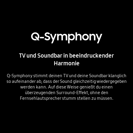
Q-Symphony
TV und Soundbar in beeindruckender
Harmonie
Q-Symphony stimmt deinen TV und deine Soundbar klanglich
so aufeinander ab, dass der Sound gleichzeitig wiedergegeben
werden kann. Auf diese Weise genießt du einen
überzeugenden Surround-Effekt, ohne den
Fernsehlautsprecher stumm stellen zu müssen.
Playing video