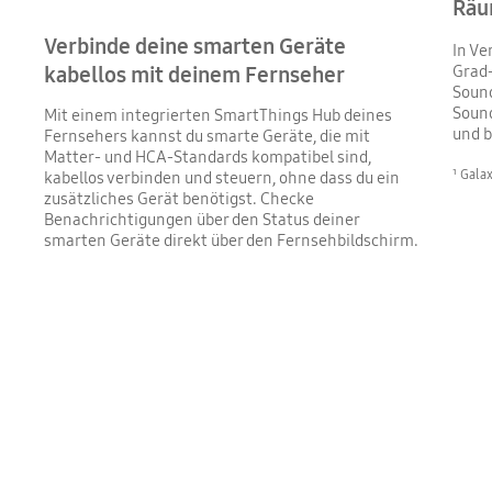
Räu
Verbinde deine smarten Geräte
In Ve
Grad-
kabellos mit deinem Fernseher
Sound
Sound
Mit einem integrierten SmartThings Hub deines
und b
Fernsehers kannst du smarte Geräte, die mit
Matter- und HCA-Standards kompatibel sind,
¹ Gala
kabellos verbinden und steuern, ohne dass du ein
zusätzliches Gerät benötigst. Checke
Benachrichtigungen über den Status deiner
smarten Geräte direkt über den Fernsehbildschirm.