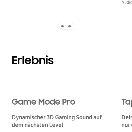
Audi
Indicator 1
Indicator 2
Erlebnis
Game Mode Pro
Ta
Dynamischer 3D Gaming Sound auf
Dei
dem nächsten Level
nur