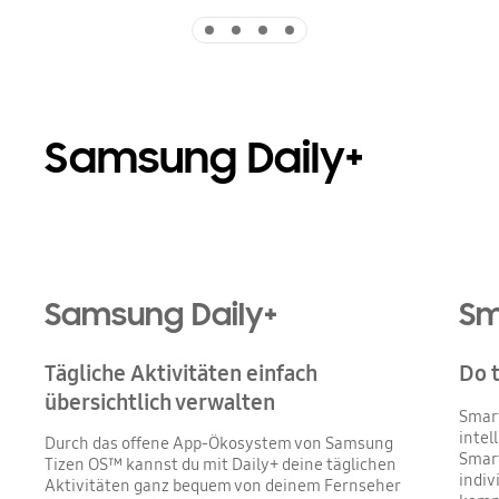
Indicator 1
Indicator 2
Indicator 3
Indicator 4
Samsung Daily+
Samsung Daily+
Sm
Tägliche Aktivitäten einfach
Do 
übersichtlich verwalten
Smart
intel
Durch das offene App-Ökosystem von Samsung
Smar
Tizen OS™ kannst du mit Daily+ deine täglichen
indiv
Aktivitäten ganz bequem von deinem Fernseher