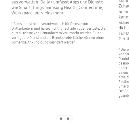
komms
aus verwalten. Daily+ umfasst Apps und Dienste
Zuhau
wie SmartThings, Samsung Health, ConnecTime,
Smar
Workspace und vieles mehr.
kanns
außer
¹ Samsung ist nicht verantwortlich für Dienste von
dich 
Drittanbietern und haftet nicht für Schäden oder Verluste, die
Funkt
durch Dienste von Drittanbietern verursacht werden. ² Der
verfügbare Dienst und die Benutzeroberfläche können ohne
Gerät
vorherige Ankündigung geändert werden.
¹ Die 
können
Produk
geände
andere
einem 
erhält
Zustim
SmartT
Die Be
geände
Indicator 1
Indicator 2