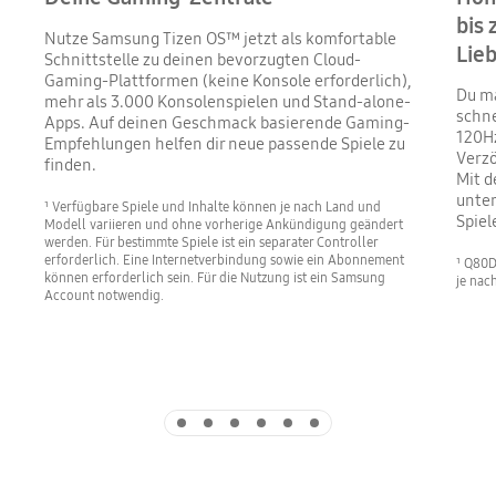
bis 
Nutze Samsung Tizen OS™ jetzt als komfortable
Lie
Schnittstelle zu deinen bevorzugten Cloud-
Gaming-Plattformen (keine Konsole erforderlich),
Du ma
mehr als 3.000 Konsolenspielen und Stand-alone-
schne
Apps. Auf deinen Geschmack basierende Gaming-
120Hz
Empfehlungen helfen dir neue passende Spiele zu
Verz
finden.​
Mit 
unter
¹ Verfügbare Spiele und Inhalte können je nach Land und
Spiel
Modell variieren und ohne vorherige Ankündigung geändert
werden. Für bestimmte Spiele ist ein separater Controller
erforderlich. Eine Internetverbindung sowie ein Abonnement
¹ Q80D
können erforderlich sein. Für die Nutzung ist ein Samsung
je nac
Account notwendig.
Indicator 1
Indicator 2
Indicator 3
Indicator 4
Indicator 5
Indicator 6