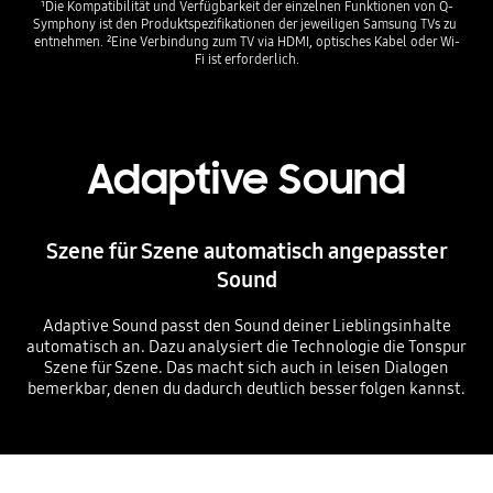
¹Die Kompatibilität und Verfügbarkeit der einzelnen Funktionen von Q-
Symphony ist den Produktspezifikationen der jeweiligen Samsung TVs zu 
entnehmen. ²Eine Verbindung zum TV via HDMI, optisches Kabel oder Wi-
Fi ist erforderlich.
Adaptive Sound
Szene für Szene automatisch angepasster
Sound
Adaptive Sound passt den Sound deiner Lieblingsinhalte
automatisch an. Dazu analysiert die Technologie die Tonspur
Szene für Szene. Das macht sich auch in leisen Dialogen
bemerkbar, denen du dadurch deutlich besser folgen kannst.
Playing video