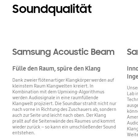
Soundqualität
Samsung Acoustic Beam
Sa
Fülle den Raum, spüre den Klang
Inn
Ing
Dank zweier flötenartiger Klangkörper werden auf
kleinstem Raum Klangwelten kreiert. In
Unse
Kombination mit dem Upmixing-Algorithmus
Lab i
werden Audiosignale in eine raumfüllende
Techn
Klangwelt projiziert. Die Soundbar strahlt nicht nur
ausge
nach vorne in Richtung des Zuschauers ab, sondern
könn
auch zur Seite und leicht nach oben. Der Klang
Ameri
prallt auf die Seitenwände des Raumes und kommt
Audio
wieder zurück – so kann ein umschließender Sound
Klang
entstehen.
Weit