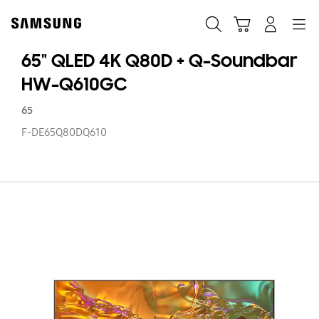
Skip
Skip
to
to
Suchen
Warenkorb
Anmelden
Navigation
content
accessibility
help
65" QLED 4K Q80D + Q-Soundbar
HW-Q610GC
65
F-DE65Q80DQ610
65
Q
4
Q
+