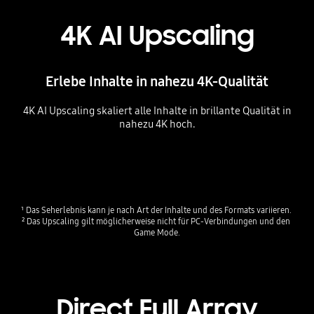
4K AI Upscaling
Erlebe Inhalte in nahezu 4K-Qualität
4K AI Upscaling skaliert alle Inhalte in brillante Qualität in
nahezu 4K hoch.
Playing video
¹ Das Seherlebnis kann je nach Art der Inhalte und des Formats variieren. 

² Das Upscaling gilt möglicherweise nicht für PC-Verbindungen und den 
Game Mode.
Direct Full Array