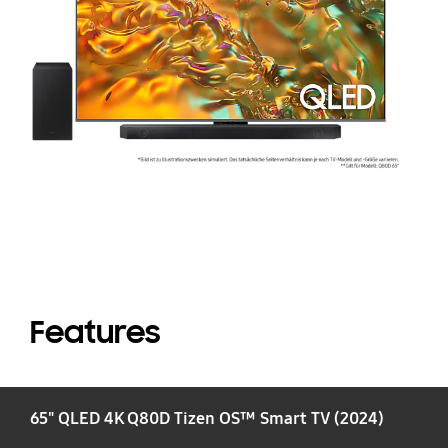
Q
S
H
Q
Features
65" QLED 4K Q80D Tizen OS™ Smart TV (2024)