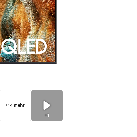
AI
Smart
TV
(2025)
+14 mehr
+1