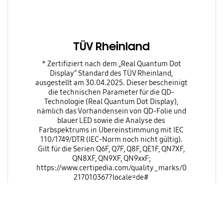
TÜV Rheinland
* Zertifiziert nach dem „Real Quantum Dot
Display“ Standard des TÜV Rheinland,
ausgestellt am 30.04.2025. Dieser bescheinigt
die technischen Parameter für die QD-
Technologie (Real Quantum Dot Display),
nämlich das Vorhandensein von QD-Folie und
blauer LED sowie die Analyse des
Farbspektrums in Übereinstimmung mit IEC
110/1749/DTR (IEC-Norm noch nicht gültig).
Gilt für die Serien Q6F, Q7F, Q8F, QE1F, QN7XF,
QN8XF, QN9XF, QN9xxF;
https://www.certipedia.com/quality_marks/0
217010367?locale=de#