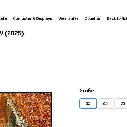
räte
Computer & Displays
Wearables
Zubehör
Back to Sc
V (2025)
55"
Neo
Größe
QLED
QN73F
55
65
75
4K
Vision