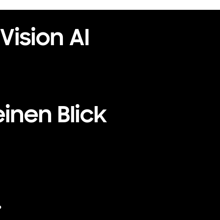
Vision AI
Playing video
inen Blick
.