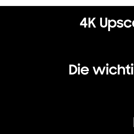
4K Upsca
Die wicht