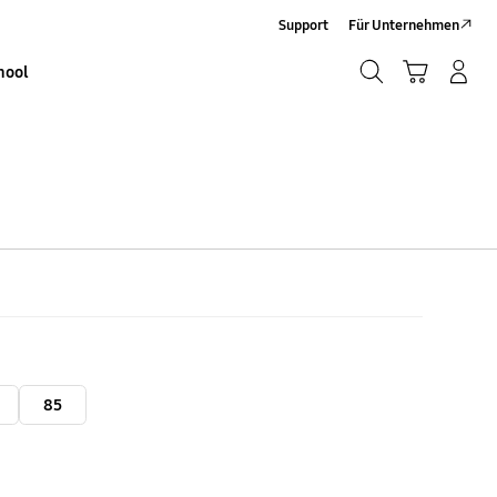
Support
Für Unternehmen
Suchen
Warenkorb
Anmelden/Sign-Up
hool
Suchen
85