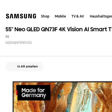
Skip
Skip
to
to
content
accessibility
help
Shop
Mobile
TV & AV
Haushaltsge
55" Neo QLED QN73F 4K Vision AI Smart T
55
GQ55QN73FATXZG
In AR ansehen