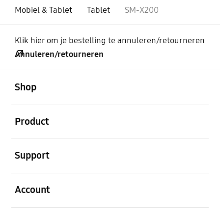
Mobiel & Tablet
Tablet
SM-X200
Klik hier om je bestelling te annuleren/retourneren
Annuleren/retourneren
Open
Footer Navigation
Shop
Open
Product
Open
Support
Open
Account
Open