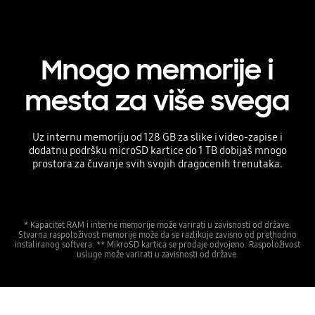
Mnogo memorije i
mesta za više svega
Uz internu memoriju od 128 GB za slike i video-zapise i
dodatnu podršku microSD kartice do 1 TB dobijaš mnogo
prostora za čuvanje svih svojih dragocenih trenutaka.
* Kapacitet RAM i interne memorije može varirati u zavisnosti od države.
Stvarna raspoloživost memorije može da se razlikuje zavisno od prethodno
instaliranog softvera. ** MikroSD kartica se prodaje odvojeno. Raspoloživost
usluge može varirati u zavisnosti od države.