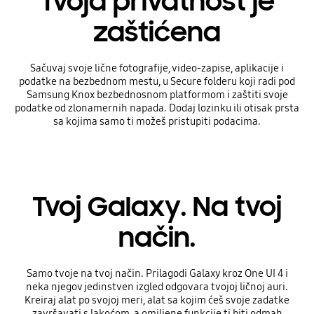
Tvoja privatnost je
zaštićena
Sačuvaj svoje lične fotografije, video-zapise, aplikacije i
podatke na bezbednom mestu, u Secure folderu koji radi pod
Samsung Knox bezbednosnom platformom i zaštiti svoje
podatke od zlonamernih napada. Dodaj lozinku ili otisak prsta
sa kojima samo ti možeš pristupiti podacima.
Tvoj Galaxy. Na tvoj
način.
Samo tvoje na tvoj način. Prilagodi Galaxy kroz One UI 4 i
neka njegov jedinstven izgled odgovara tvojoj ličnoj auri.
Kreiraj alat po svojoj meri, alat sa kojim ćeš svoje zadatke
završavati s lakoćom, a omiljene funkcije ti biti odmah