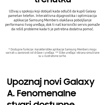
Uživaj u spokoju koji dobijaš kada odlučiš da kupiš Galaxy
pametan telefon. Interaktivna dijagnostika i optimizacija
aplikacije Samsung Members olakšava poboljšanje
performansi tvog uređaja, dok ti naš korisnički servis pomaže
da rešiš probleme kada ti je potrebna dodatna pomoć.
* Dostupne funkcije i karakteristike aplikacije Samsung Members mogu
varirati u zavisnosti od države i uređaja. ** Slike uređaja i ekrana simulirane
su u ilustrativne svrhe.
Upoznaj novi Galaxy
A. Fenomenalne
stvari dostupne