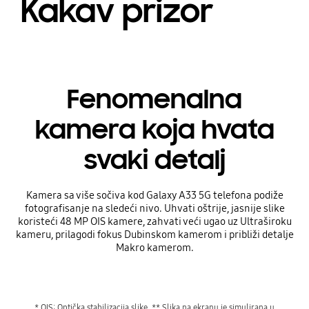
Kakav prizor
Fenomenalna
kamera koja hvata
svaki detalj
Kamera sa više sočiva kod Galaxy A33 5G telefona podiže
fotografisanje na sledeći nivo. Uhvati oštrije, jasnije slike
koristeći 48 MP OIS kamere, zahvati veći ugao uz Ultraširoku
kameru, prilagodi fokus Dubinskom kamerom i približi detalje
Makro kamerom.
* OIS: Optička stabilizacija slike. ** Slika na ekranu je simulirana u