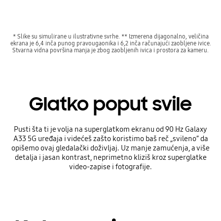
* Slike su simulirane u ilustrativne svrhe. ** Izmerenа dijagonalno, veličina
ekrana je 6,4 inča punog pravougaonika i 6,2 inča računajući zaobljene ivice.
Stvarna vidna površina manja je zbog zaobljenih ivica i prostora za kameru.
Glatko poput svile
Pusti šta ti je volja na superglatkom ekranu od 90 Hz Galaxy
A33 5G uređaja i videćeš zašto koristimo baš reč „svileno” da
opišemo ovaj gledalački doživljaj. Uz manje zamućenja, a više
detalja i jasan kontrast, neprimetno kliziš kroz superglatke
video-zapise i fotografije.