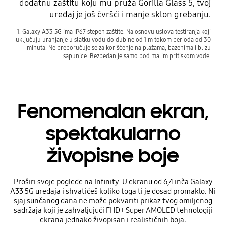
dodatnu zaštitu koju mu pruža Gorilla Glass 5, tvoj
uređaj je još čvršći i manje sklon grebanju.
1. Galaxy A33 5G ima IP67 stepen zaštite. Na osnovu uslova testiranja koji
uključuju uranjanje u slatku vodu do dubine od 1 m tokom perioda od 30
minuta. Ne preporučuje se za korišćenje na plažama, bazenima i blizu
sapunice. Bezbedan je samo pod malim pritiskom vode.
Fenomenalan ekran,
spektakularno
živopisne boje
Proširi svoje poglede na Infinity-U ekranu od 6,4 inča Galaxy
A33 5G uređaja i shvatićeš koliko toga ti je dosad promaklo. Ni
sjaj sunčanog dana ne može pokvariti prikaz tvog omiljenog
sadržaja koji je zahvaljujući FHD+ Super AMOLED tehnologiji
ekrana jednako živopisan i realističnih boja.