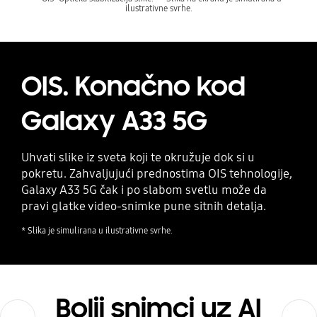
ilustrativne svrhe.
OIS. Konačno kod
Galaxy A33 5G
Uhvati slike iz sveta koji te okružuje dok si u
pokretu. Zahvaljujući prednostima OIS tehnologije,
Galaxy A33 5G čak i po slabom svetlu može da
pravi glatke video-snimke pune sitnih detalja.
* Slika je simulirana u ilustrativne svrhe.
Bolji snimci uz AI
Previous
Next