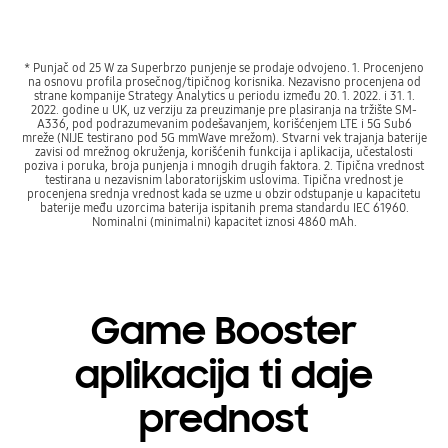
* Punjač od 25 W za Superbrzo punjenje se prodaje odvojeno. 1. Procenjeno
na osnovu profila prosečnog/tipičnog korisnika. Nezavisno procenjena od
strane kompanije Strategy Analytics u periodu između 20. 1. 2022. i 31. 1.
2022. godine u UK, uz verziju za preuzimanje pre plasiranja na tržište SM-
A336, pod podrazumevanim podešavanjem, korišćenjem LTE i 5G Sub6
mreže (NIJE testirano pod 5G mmWave mrežom). Stvarni vek trajanja baterije
zavisi od mrežnog okruženja, korišćenih funkcija i aplikacija, učestalosti
poziva i poruka, broja punjenja i mnogih drugih faktora. 2. Tipična vrednost
testirana u nezavisnim laboratorijskim uslovima. Tipična vrednost je
procenjena srednja vrednost kada se uzme u obzir odstupanje u kapacitetu
baterije među uzorcima baterija ispitanih prema standardu IEC 61960.
Nominalni (minimalni) kapacitet iznosi 4860 mAh.
Game Booster
aplikacija ti daje
prednost