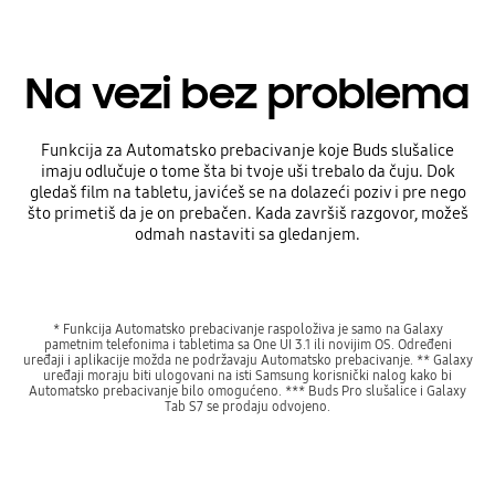
Na vezi bez problema
Funkcija za Automatsko prebacivanje koje Buds slušalice
imaju odlučuje o tome šta bi tvoje uši trebalo da čuju. Dok
gledaš film na tabletu, javićeš se na dolazeći poziv i pre nego
što primetiš da je on prebačen. Kada završiš razgovor, možeš
odmah nastaviti sa gledanjem.
* Funkcija Automatsko prebacivanje raspoloživa je samo na Galaxy
pametnim telefonima i tabletima sa One UI 3.1 ili novijim OS. Određeni
uređaji i aplikacije možda ne podržavaju Automatsko prebacivanje. ** Galaxy
uređaji moraju biti ulogovani na isti Samsung korisnički nalog kako bi
Automatsko prebacivanje bilo omogućeno. *** Buds Pro slušalice i Galaxy
Tab S7 se prodaju odvojeno.