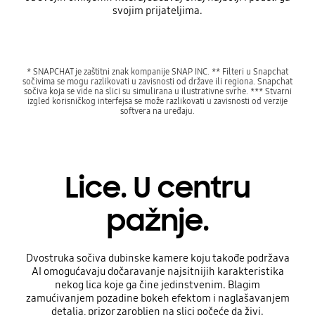
svojim prijateljima.
* SNAPCHAT je zaštitni znak kompanije SNAP INC. ** Filteri u Snapchat
sočivima se mogu razlikovati u zavisnosti od države ili regiona. Snapchat
sočiva koja se vide na slici su simulirana u ilustrativne svrhe. *** Stvarni
izgled korisničkog interfejsa se može razlikovati u zavisnosti od verzije
softvera na uređaju.
Lice. U centru
pažnje.
Dvostruka sočiva dubinske kamere koju takođe podržava
AI omogućavaju dočaravanje najsitnijih karakteristika
nekog lica koje ga čine jedinstvenim. Blagim
zamućivanjem pozadine bokeh efektom i naglašavanjem
detalja, prizor zarobljen na slici počeće da živi.