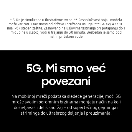
* Slika je simulirana u ilustrativne svrhe. ** Raspoloživost boja i modela
može varirati u zavisnosti od države i pružaoca usluge. *** Galaxy A33 5G
ima IP67 stepen zaštite. Zasnovano na uslovima testiranja pri potapanju do 1
m dubine u slatkoj vodi u trajanju do 30 minuta. Bezbedan je samo pod
malim pritiskom vode.
5G. Mi smo već
povezani
Na mobilnoj mreži podataka sledeće generacije, moći 5G
mreže svojim ogromnim brzinama menjaju način na koji
doživljavaš i deliš sadržaj – od supertečnog gejminga i
striminga do ultrabrzog deljenja i preuzimanja.