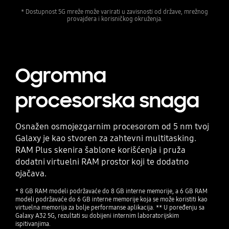
* Dostupnost 5G mreže može varirati u zavisnosti od države, mrežnog
provajdera i korisničkog okruženja.
Ogromna
procesorska snaga
Osnažen osmojezgarnim procesorom od 5 nm tvoj
Galaxy je kao stvoren za zahtevni multitasking.
RAM Plus skenira šablone korišćenja i pruža
dodatni virtuelni RAM prostor koji te dodatno
ojačava.
* 8 GB RAM modeli podržavaće do 8 GB interne memorije, a 6 GB RAM
modeli podržavaće do 6 GB interne memorije koja se može koristiti kao
virtuelna memorija za bolje performanse aplikacija. ** U poređenju sa
Galaxy A32 5G, rezultati su dobijeni internim laboratorijskim
ispitivanjima.