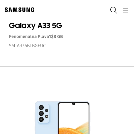
Skip
to
Pretraga
Navigation
content
Galaxy A33 5G
Fenomenalna Plava
128 GB
SM-A336BLBGEUC
Ga
A3
5