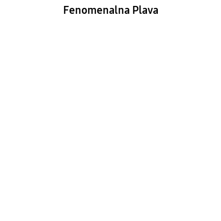
Fenomenalna Plava
Playing video
Fenomenalna Crna