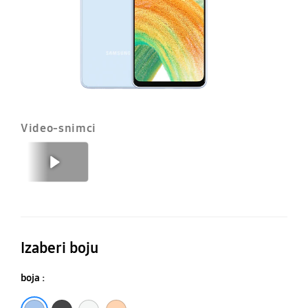
Video-snimci
Prethodno
Sledeće
Izaberi boju
boja :
Fenomenalna Plava
Fenomenalna Crna
Fenomenalna Bela
Fenomenalna boja breskve