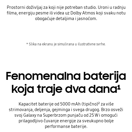
Prostorni doživljaj za koji nije potreban studio. Uroni u radnju
filma, energiju pesme ili videa uz Dolby Atmos koji svaku notu
obogaćuje detaljima i jasnoćom.
* Slika na ekranu je simulirana u ilustrativne svrhe.
Fenomenalna baterija
koja traje dva dana¹
Kapacitet baterije od 5000 mAh (tipično)² za više
strimovanja, deljenja, gejminga i svega drugog. Brzo osveži
svoj Galaxy na Superbrzom punjaču od 25 W i omogući
prilagodljivo čuvanje energije za sveukupno bolje
performanse baterije.