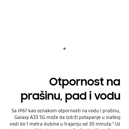
Playing video
Indicator 1
Otpornost na
prašinu, pad i vodu
Sa IP67 kao oznakom otpornosti na vodu i prašinu,
Galaxy A33 5G može da izdrži potapanje u slatkoj
vodi do 1 metra dubine u trajanju od 30 minuta.¹ Uz