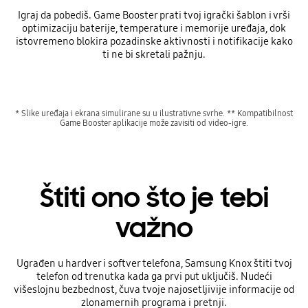
Igraj da pobediš. Game Booster prati tvoj igrački šablon i vrši
optimizaciju baterije, temperature i memorije uređaja, dok
istovremeno blokira pozadinske aktivnosti i notifikacije kako
ti ne bi skretali pažnju.
* Slike uređaja i ekrana simulirane su u ilustrativne svrhe. ** Kompatibilnost
Game Booster aplikacije može zavisiti od video-igre.
Štiti ono što je tebi
važno
Ugrađen u hardver i softver telefona, Samsung Knox štiti tvoj
telefon od trenutka kada ga prvi put uključiš. Nudeći
višeslojnu bezbednost, čuva tvoje najosetljivije informacije od
zlonamernih programa i pretnji.