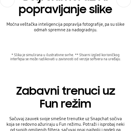
popravljanje slike
Moćna veštačka inteligencija popravlja fotografije, pa su slike
odmah spremne za nadogradnju.
* Slika je simulirana u ilustrativne svrhe. ** Stvarni izgled korisničkog
interfejsa se može razlikovati u zavisnosti od verzije softvera na uređaju.
Zabavni trenuci uz
Fun režim
Sačuvaj zauvek svoje smešne trenutke uz Snapchat sočiva
koja se redovno ažuriraju u Fun režimu. Potraži i isprobaj neki
od svojih omiljenih filtera, sačuvaj onaj najbolji i podeli ga