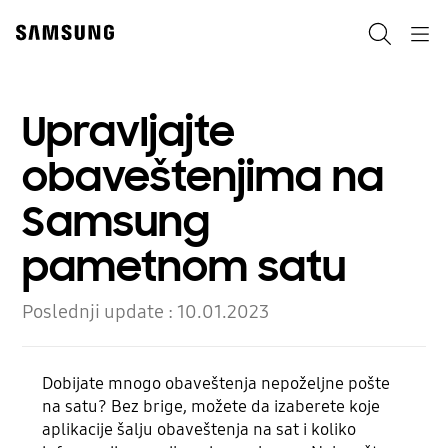
Skip
to
Pretraga
Navigation
content
Upravljajte
obaveštenjima na
Samsung
pametnom satu
Poslednji update :
10.01.2023
Dobijate mnogo obaveštenja nepoželjne pošte
na satu? Bez brige, možete da izaberete koje
aplikacije šalju obaveštenja na sat i koliko