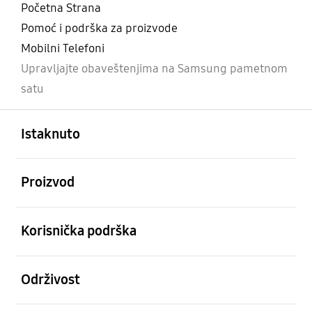
Početna Strana
Pomoć i podrška za proizvode
Mobilni Telefoni
Upravljajte obaveštenjima na Samsung pametnom
satu
Otvori
Footer Navigation
Istaknuto
Otvori
Proizvod
Otvori
Korisnička podrška
Otvori
Održivost
Otvori