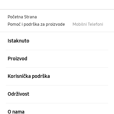
Početna Strana
Pomoć i podrška za proizvode
Mobilni Telefoni
Otvori
Footer Navigation
Istaknuto
Otvori
Proizvod
Otvori
Korisnička podrška
Otvori
Održivost
Otvori
O nama