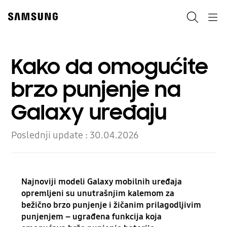
Skip
to
Pretraga
Navigation
content
Kako da omogućite
brzo punjenje na
Galaxy uređaju
Poslednji update :
30.04.2026
Najnoviji modeli Galaxy mobilnih uređaja
opremljeni su unutrašnjim kalemom za
bežično brzo punjenje i žičanim prilagodljivim
punjenjem – ugrađena funkcija koja