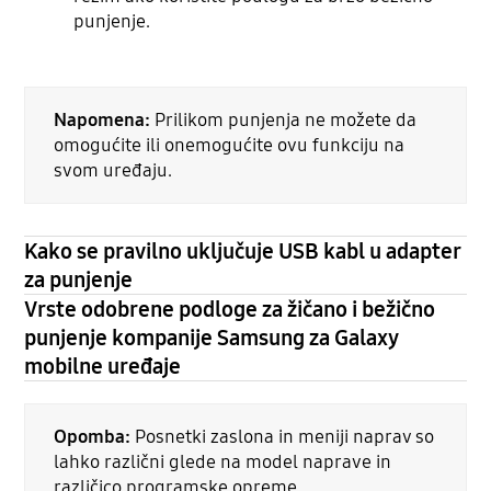
punjenje.
Napomena:
Prilikom punjenja ne možete da
omogućite ili onemogućite ovu funkciju na
svom uređaju.
Kako se pravilno uključuje USB kabl u adapter
za punjenje
Vrste odobrene podloge za žičano i bežično
punjenje kompanije Samsung za Galaxy
mobilne uređaje
Opomba:
Posnetki zaslona in meniji naprav so
lahko različni glede na model naprave in
različico programske opreme.