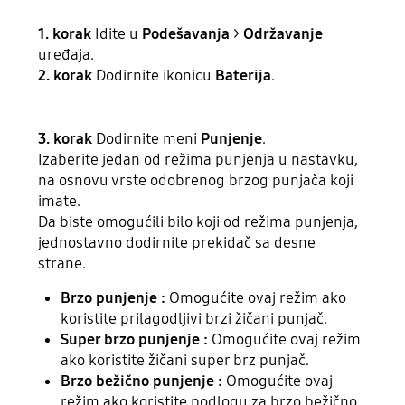
1. korak
Idite u
Podešavanja
>
Održavanje
uređaja.
2. korak
Dodirnite ikonicu
Baterija
.
3. korak
Dodirnite meni
Punjenje
.
Izaberite jedan od režima punjenja u nastavku,
na osnovu vrste odobrenog brzog punjača koji
imate.
Da biste omogućili bilo koji od režima punjenja,
jednostavno dodirnite prekidač sa desne
strane.
Brzo punjenje :
Omogućite ovaj režim ako
koristite prilagodljivi brzi žičani punjač.
Super brzo punjenje :
Omogućite ovaj režim
ako koristite žičani super brz punjač.
Brzo bežično punjenje :
Omogućite ovaj
režim ako koristite podlogu za brzo bežično