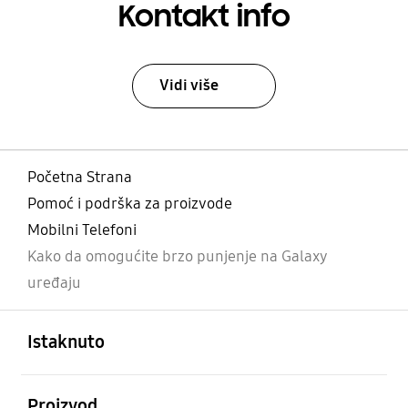
Kontakt info
Vidi više
Početna Strana
Pomoć i podrška za proizvode
Mobilni Telefoni
Kako da omogućite brzo punjenje na Galaxy
uređaju
Otvori
Footer Navigation
Istaknuto
Otvori
Proizvod