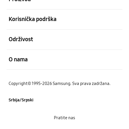
Otvori
Korisnička podrška
Otvori
Održivost
Otvori
O nama
Copyright© 1995-2026 Samsung. Sva prava zadržana.
Srbija/Srpski
Pratite nas