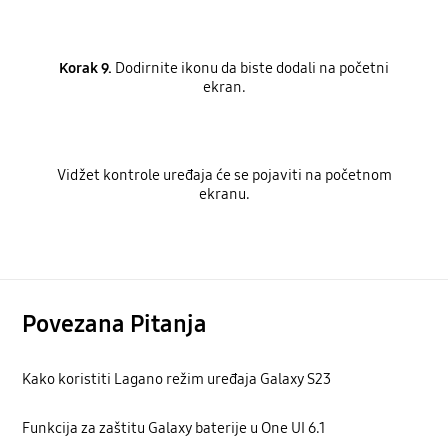
Korak 9.
Dodirnite ikonu da biste dodali na početni
ekran.
Vidžet kontrole uređaja će se pojaviti na početnom
ekranu.
Povezana Pitanja
Kako koristiti Lagano režim uređaja Galaxy S23
Funkcija za zaštitu Galaxy baterije u One UI 6.1