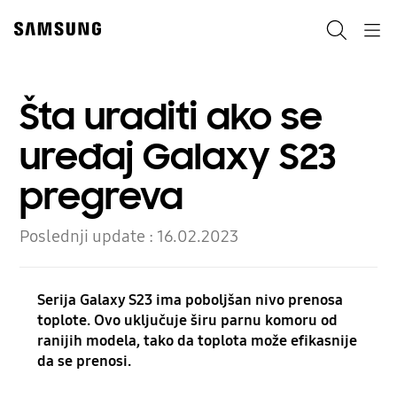
Skip
to
Pretraga
Navigation
content
Šta uraditi ako se
uređaj Galaxy S23
pregreva
Poslednji update :
16.02.2023
Serija Galaxy S23 ima poboljšan nivo prenosa
toplote. Ovo uključuje širu parnu komoru od
ranijih modela, tako da toplota može efikasnije
da se prenosi.