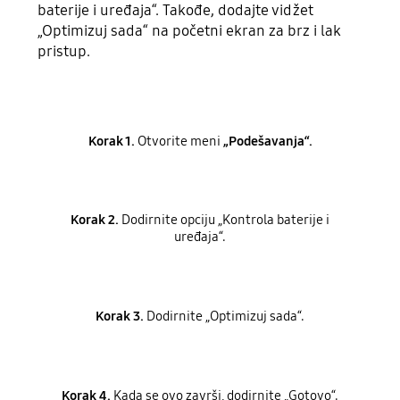
baterije i uređaja“. Takođe, dodajte vidžet
„Optimizuj sada“ na početni ekran za brz i lak
pristup.
Korak 1.
Otvorite meni
„Podešavanja“.
Korak 2.
Dodirnite opciju „Kontrola baterije i
uređaja“.
Korak 3.
Dodirnite „Optimizuj sada“.
Korak 4.
Kada se ovo završi, dodirnite „Gotovo“.