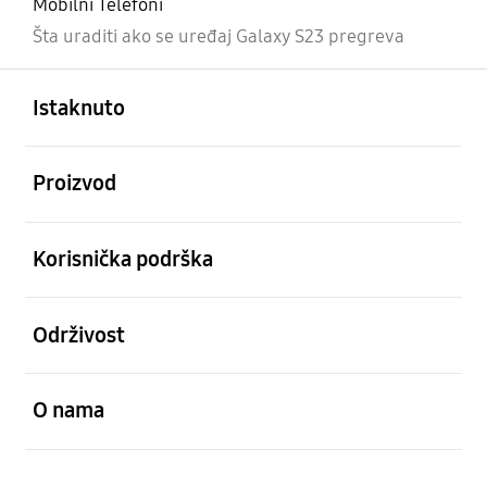
Mobilni Telefoni
Šta uraditi ako se uređaj Galaxy S23 pregreva
Otvori
Footer Navigation
Istaknuto
Otvori
Proizvod
Otvori
Korisnička podrška
Otvori
Održivost
Otvori
O nama