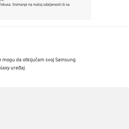
kusa. Snimanje na maloj udaljenosti ili sa
e mogu da otključam svoj Samsung
laxy uređaj