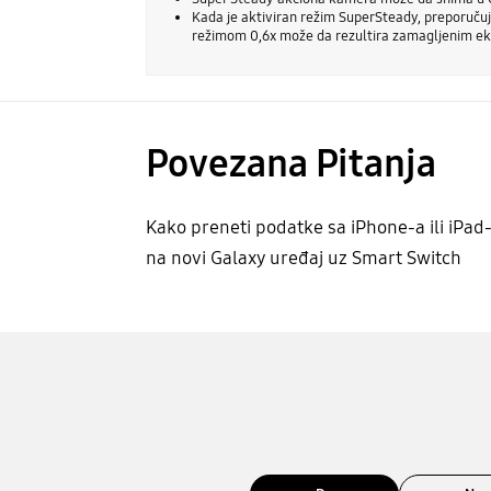
Kada je aktiviran režim SuperSteady, preporučuj
režimom 0,6x može da rezultira zamagljenim e
Povezana Pitanja
Kako preneti podatke sa iPhone-a ili iPad
na novi Galaxy uređaj uz Smart Switch