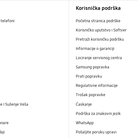
Korisnička podrška
telefoni
Početna stranica podrške
Korisničko uputstvo i Softver
Pretraži korisničku podršku
Informacije o garanciji
Lociranje servisnog centra
Samsung popravka
Prati popravku
Regulativne informacije
Trošak popravke
e I Sušenje Veša
Ćaskanje
Podrška za znakovni jezik
unare
WhatsApp
aji
Pošaljite poruku upravi