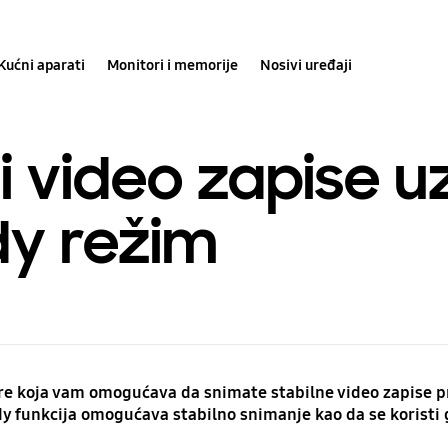
Kućni aparati
Monitori i memorije
Nosivi uređaji
i video zapise 
y režim
re koja vam omogućava da snimate stabilne video zapise p
funkcija omogućava stabilno snimanje kao da se koristi gim