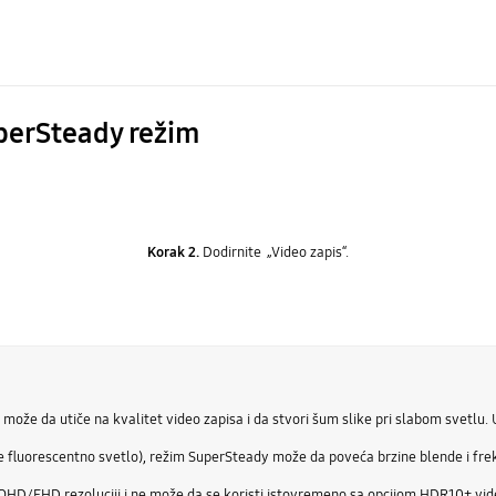
uperSteady režim
Korak 2.
Dodirnite „Video zapis“.
ože da utiče na kvalitet video zapisa i da stvori šum slike pri slabom svetlu.
e fluorescentno svetlo), režim SuperSteady može da poveća brzine blende i frek
HD/FHD rezoluciji i ne može da se koristi istovremeno sa opcijom HDR10+ vid