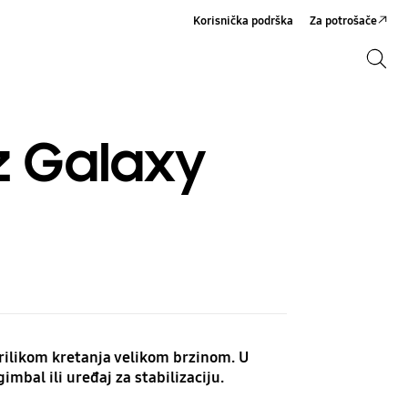
Korisnička podrška
Za potrošače
Pretraga
Pretraga
uz Galaxy
rilikom kretanja velikom brzinom. U
bal ili uređaj za stabilizaciju.