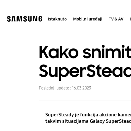
Skip
to
content
Istaknuto
Mobilni uređaji
TV & AV
Kako snimit
SuperStead
Poslednji update :
16.03.2023
SuperSteady je funkcija akcione kame
takvim situacijama Galaxy SuperSteady 