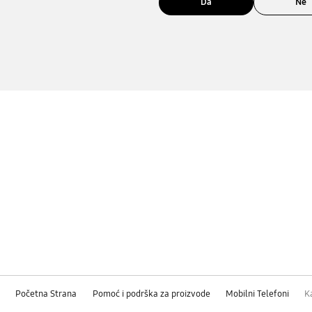
Da
Ne
Početna Strana
Pomoć i podrška za proizvode
Mobilni Telefoni
K