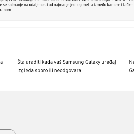
e se snimanje na udaljenosti od najmanje jednog metra između kamere i tačke fo
kranom.
-a
Šta uraditi kada vaš Samsung Galaxy uređaj
N
izgleda sporo ili neodgovara
Ga