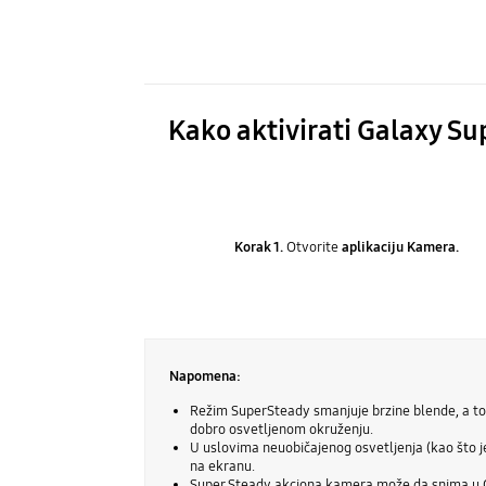
Kako aktivirati Galaxy S
Korak 1.
Otvorite
aplikaciju Kamera.
Napomena:
Režim SuperSteady smanjuje brzine blende, a to m
dobro osvetljenom okruženju.
U uslovima neuobičajenog osvetljenja (kao što j
na ekranu.
Super Steady akciona kamera može da snima u Q