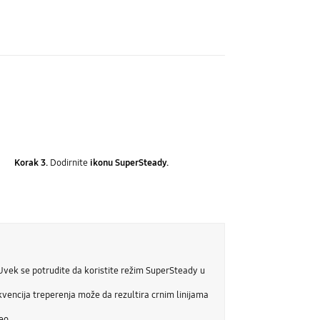
Korak 3.
Dodirnite
ikonu SuperSteady.
 Uvek se potrudite da koristite režim SuperSteady u
vencija treperenja može da rezultira crnim linijama
eo.