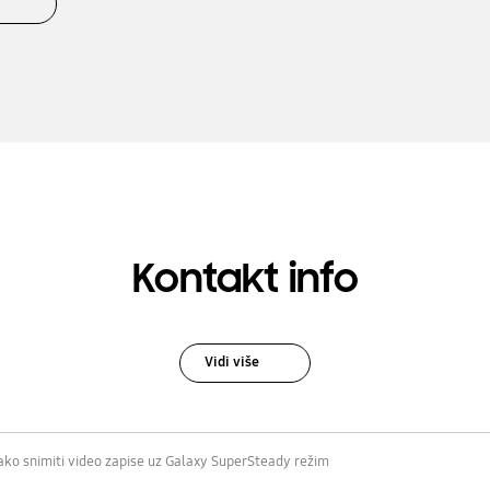
Kontakt info
Vidi više
ako snimiti video zapise uz Galaxy SuperSteady režim