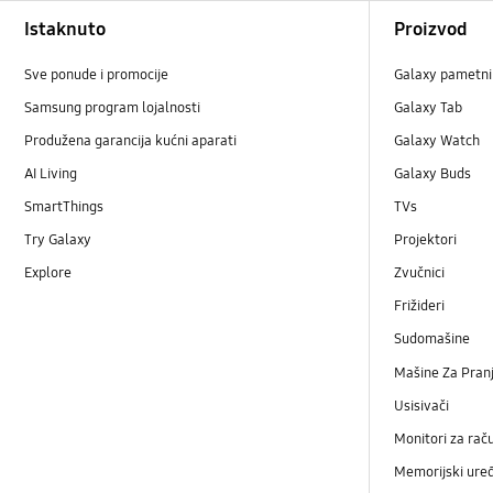
Footer Navigation
Istaknuto
Proizvod
Sve ponude i promocije
Galaxy pametni 
Samsung program lojalnosti
Galaxy Tab
Produžena garancija kućni aparati
Galaxy Watch
AI Living
Galaxy Buds
SmartThings
TVs
Try Galaxy
Projektori
Explore
Zvučnici
Frižideri
Sudomašine
Mašine Za Pranj
Usisivači
Monitori za rač
Memorijski uređ