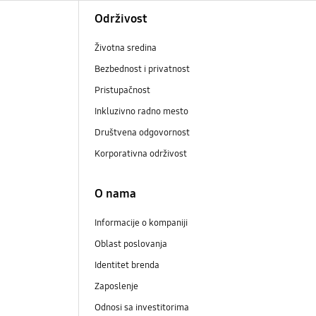
Održivost
Životna sredina
Bezbednost i privatnost
Pristupačnost
Inkluzivno radno mesto
Društvena odgovornost
Korporativna održivost
O nama
Informacije o kompaniji
Oblast poslovanja
Identitet brenda
Zaposlenje
Odnosi sa investitorima