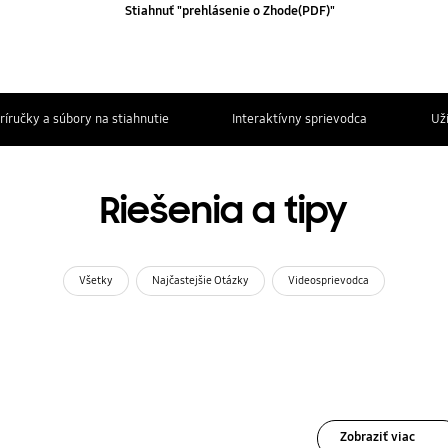
Stiahnuť "prehlásenie o Zhode(PDF)"
ríručky a súbory na stiahnutie
Interaktívny sprievodca
Už
Riešenia a tipy
Všetky
Najčastejšie Otázky
Videosprievodca
Zobraziť viac