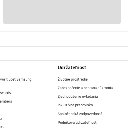
Udržateľnosť
tvoriť účet Samsung
Životné prostredie
Zabezpečenie a ochrana súkromia
ewards
Zjednodušenie ovládania
embers
Inkluzívne pracovisko
y
Spoločenská zodpovednosť
ka
Podniková udržateľnosť
kty