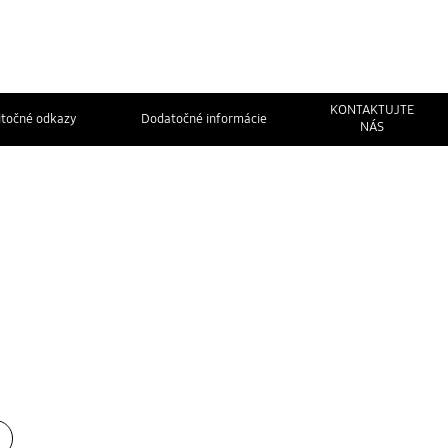
KONTAKTUJTE
itočné odkazy
Dodatočné informácie
NÁS