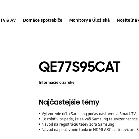
TV & AV
Domáce spotrebiče
Monitory a Úložiská
Nositeľná 
QE77S95CAT
Informácie o záruke
Najčastejšie témy
Vytvorenie účtu Samsung počas nastavenia Smart TV
Čo robiť v prípade, že sa váš Samsung televízor nechce
Návod na registráciu televízora Samsung
Návod na používanie funkcie HDMI ARC na televízore