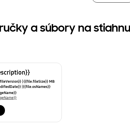
íručky a súbory na stiahnu
escription}}
.fileVersion}}
{{file.fileSize}} MB
odifiedDate}}
{{file.osNames}}
uageName}}
uageName}}