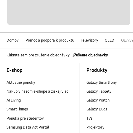
Domov
Pomoc a podpora k produktu
Televízory
QLED
QE77S
Kliknite sem pre zrušenie objednávky
Zrušenie objednávky
Footer Navigation
E-shop
Produkty
Aktuálne ponuky
Galaxy Smartfóny
Nakúp v našom e-shope a získaj viac
Galaxy Tablety
AI Living
Galaxy Watch
SmartThings
Galaxy Buds
Ponuka pre študentov
TVs
Samsung Data Act Portál
Projektory