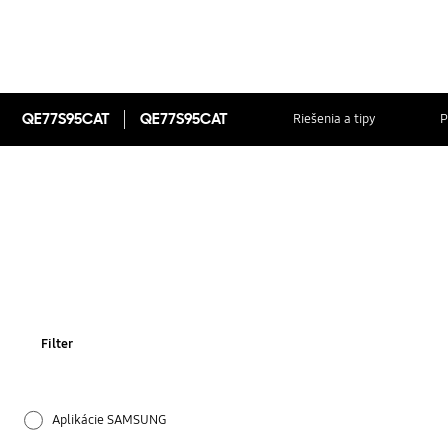
QE77S95CAT
QE77S95CAT
Riešenia a tipy
P
Filter
Aplikácie SAMSUNG