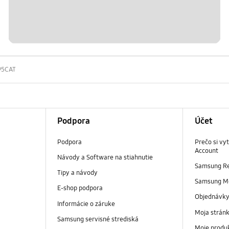
95CAT
Podpora
Účet
Podpora
Prečo si vy
Account
Návody a Software na stiahnutie
Samsung R
Tipy a návody
Samsung M
E-shop podpora
Objednávk
Informácie o záruke
Moja strán
Samsung servisné strediská
Moje produ