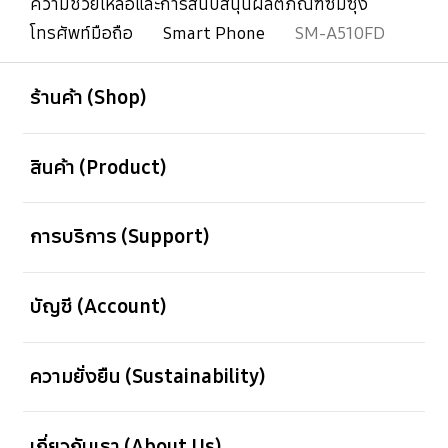
ความช่วยเหลือและการสนับสนุนผลิตภัณฑ์ซัมซุง
โทรศัพท์มือถือ
Smart Phone
SM-A510FD
เปิด
Footer Navigation
ร้านค้า (Shop)
เปิด
สินค้า (Product)
เปิด
การบริการ (Support)
เปิด
บัญชี (Account)
เปิด
ความยั่งยืน (Sustainability)
เปิด
เกี่ยวกับเรา (About Us)