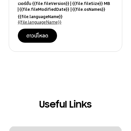
เวอร์ชั่น {{file.fileVersion}}
{{file.fileSize}} MB
{{file.fileModifiedDate}}
{{file.osNames}}
{{file.languageName}}
{{file.languageName}}
ดาวน์โหลด
Useful Links