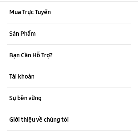
mở
Footer Navigation
Mua Trực Tuyến
mở
Sản Phẩm
mở
Bạn Cần Hỗ Trợ?
mở
Tài khoản
mở
Sự bền vững
mở
Giới thiệu về chúng tôi