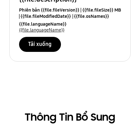
Phiên bản {{file.fileVersion}}
{{file.fileSize}} MB
{{file.fileModifiedDate}}
{{file.osNames}}
{{file.languageName}}
{{file.languageName}}
Tải xuống
Thông Tin Bổ Sung