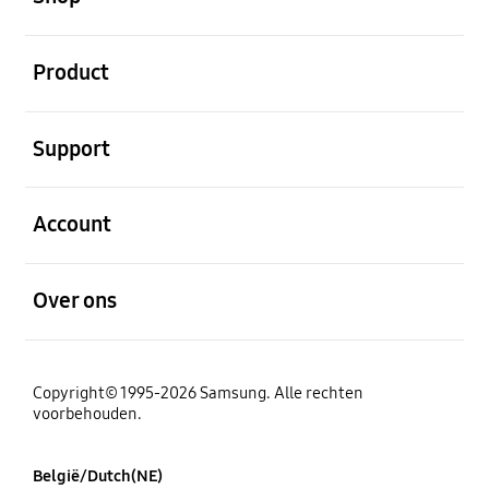
Open
Product
Open
Support
Open
Account
Open
Over ons
Copyright© 1995-2026 Samsung. Alle rechten
voorbehouden.
België/Dutch(NE)