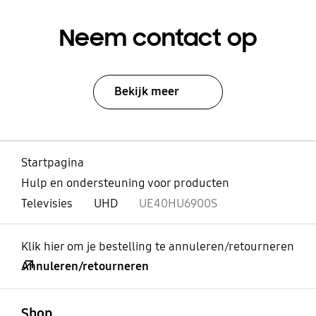
Neem contact op
Bekijk meer
Startpagina
Hulp en ondersteuning voor producten
Televisies
UHD
UE40HU6900S
Klik hier om je bestelling te annuleren/retourneren
Annuleren/retourneren
Open
Footer Navigation
Shop