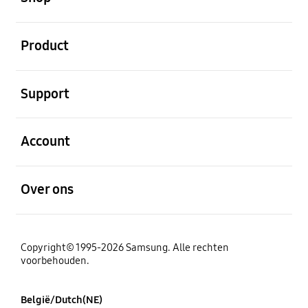
Open
Product
Open
Support
Open
Account
Open
Over ons
Copyright© 1995-2026 Samsung. Alle rechten
voorbehouden.
België/Dutch(NE)