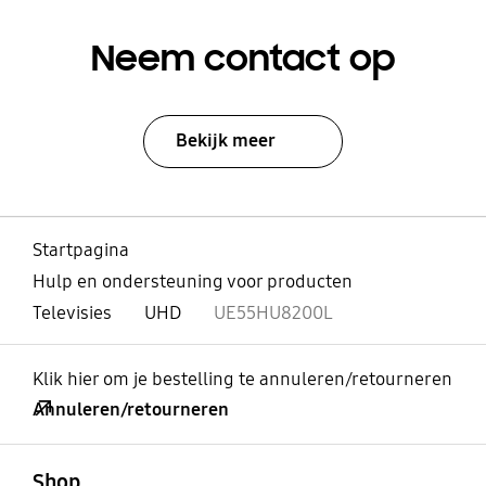
Neem contact op
Bekijk meer
Startpagina
Hulp en ondersteuning voor producten
Televisies
UHD
UE55HU8200L
Klik hier om je bestelling te annuleren/retourneren
Annuleren/retourneren
Open
Footer Navigation
Shop