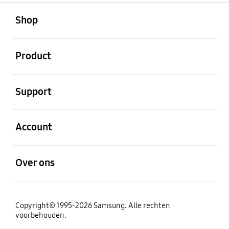
Open
Footer Navigation
Shop
Open
Product
Open
Support
Open
Account
Open
Over ons
Copyright© 1995-2026 Samsung. Alle rechten
voorbehouden.