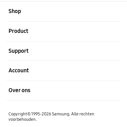
Open
Footer Navigation
Shop
Open
Product
Open
Support
Open
Account
Open
Over ons
Copyright© 1995-2026 Samsung. Alle rechten
voorbehouden.