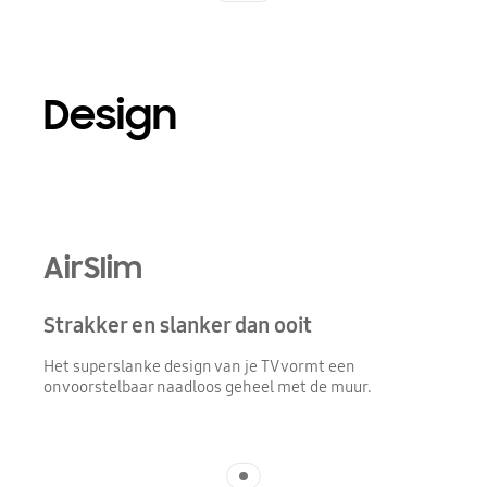
Design
Playing video
AirSlim
Strakker en slanker dan ooit
Het superslanke design van je TV vormt een
onvoorstelbaar naadloos geheel met de muur.
Indicator 1