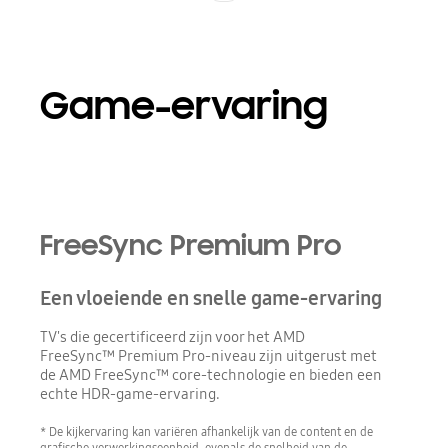
Game-ervaring
Playing video
FreeSync Premium Pro
Een vloeiende en snelle game-ervaring
TV's die gecertificeerd zijn voor het AMD
FreeSync™ Premium Pro-niveau zijn uitgerust met
de AMD FreeSync™ core-technologie en bieden een
echte HDR-game-ervaring.
* De kijkervaring kan variëren afhankelijk van de content en de
grafische verwerkingseenheid, evenals de snelheid van de