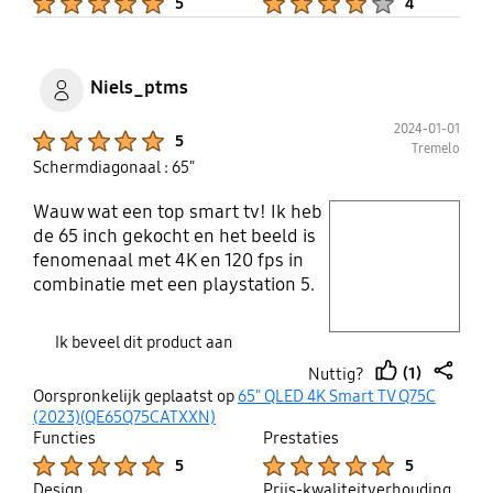
5
4
Niels_ptms
2024-01-01
Product Ratings :
5
Tremelo
Schermdiagonaal : 65"
Wauw wat een top smart tv! Ik heb
play video
de 65 inch gekocht en het beeld is
fenomenaal met 4K en 120 fps in
Layer popup open
combinatie met een playstation 5.
Ik kan er geen minpunten over
zeggen. Ik raad het iedereen aan
Ik beveel dit product aan
deze te kopen als je een goede
(1)
Nuttig?
smart tv zoekt. Ben er super
thumb
share
Oorspronkelijk geplaatst op
65" QLED 4K Smart TV Q75C
tevreden van.
up
(2023)(QE65Q75CATXXN)
Functies
Prestaties
Product Ratings :
Product Ratings :
5
5
Design
Prijs-kwaliteitverhouding