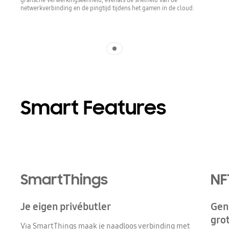
netwerkverbinding en de pingtijd tijdens het gamen in de cloud.
Indicator 1
Smart Features
SmartThings
NF
Je eigen privébutler
Geni
gro
Via SmartThings maak je naadloos verbinding met