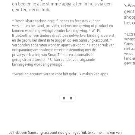
en bedien je al je slimme apparaten in huis via een
's We
geïntegreerde hub.
geïnt
shopp
* Beschikbare technologie, functies en features kunnen
het c
verschillen per land, provider, netwerkomgeving of product en
kunnen worden gewijzigd zonder kennisgeving. * Wi-Fi,
* Extr
Bluetooth of een andere draadloze netwerkverbinding is vereist
vereist
en de gebruiker dient in te loggen op een Samsung-account. *
Samsun
Verbonden apparaten worden apart verkocht. * Het gebruik van
niet a
ontspanningstechnologie vereist instemming met de
veroor
privacyverklaring van SmartThings en automatisch
land e
geregistreerd toestel. * UI kan zonder voorafgaande
gewijz
kennisgeving worden gewijzigd.
*Samsung account vereist voor het gebruik maken van apps
Indicator 1
Indicator 2
Je hebt een Samsung-account nodig om gebruik te kunnen maken van 