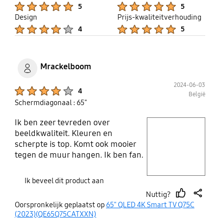
up
Product Ratings :
Product Ratings :
5
5
Design
Prijs-kwaliteitverhouding
Product Ratings :
Product Ratings :
4
5
Mrackelboom
2024-06-03
Product Ratings :
4
België
Schermdiagonaal : 65"
Ik ben zeer tevreden over
play video
beeldkwaliteit. Kleuren en
scherpte is top. Komt ook mooier
Layer popup open
tegen de muur hangen. Ik ben fan.
Mooi plat en dunne randen. Top
functies en makkelijk te
Ik beveel dit product aan
installeren!
Nuttig?
thumb
share
Oorspronkelijk geplaatst op
65" QLED 4K Smart TV Q75C
up
(2023)(QE65Q75CATXXN)