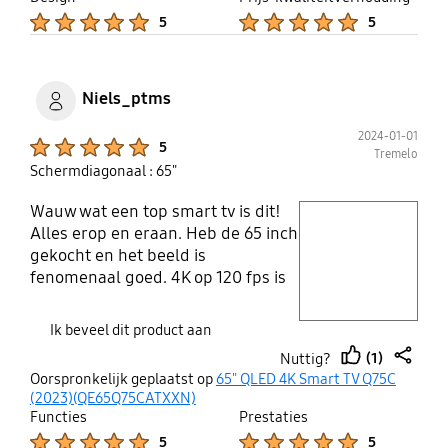
Product Ratings :
Product Ratings :
5
5
Niels_ptms
2024-01-01
Product Ratings :
5
Tremelo
Schermdiagonaal : 65"
Wauw wat een top smart tv is dit!
play video
Alles erop en eraan. Heb de 65 inch
gekocht en het beeld is
Layer popup open
fenomenaal goed. 4K op 120 fps is
machtig en zeker in combinatie
met een playstastion 5. Ik kan
Ik beveel dit product aan
eigenlijk geen minpunten zeggen.
(1)
Nuttig?
Zeker geen miskoop met deze
thumb
share
Oorspronkelijk geplaatst op
65" QLED 4K Smart TV Q75C
smart tv.
up
(2023)(QE65Q75CATXXN)
Functies
Prestaties
Product Ratings :
Product Ratings :
5
5