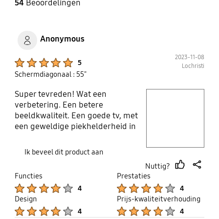
54
Beoordelingen
Anonymous
2023-11-08
Product Ratings :
5
Lochristi
Schermdiagonaal : 55"
Super tevreden! Wat een
play video
verbetering. Een betere
beeldkwaliteit. Een goede tv, met
Layer popup open
een geweldige piekhelderheid in
SDR en een behoorlijke
reflectieverwerking, dus hij
Ik beveel dit product aan
presteert goed in een lichte
Nuttig?
woonkamer. In tegenstelling tot de
thumb
share
Functies
Prestaties
meeste tv's uit het
up
Product Ratings :
Product Ratings :
4
4
middensegment heeft hij ook een
Design
Prijs-kwaliteitverhouding
brede kijkhoek, waardoor hij een
Product Ratings :
Product Ratings :
4
4
uitstekende keuze is voor een