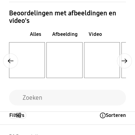
Ja
Built-In
Beoordelingen met afbeeldingen en
video's
Alles
Afbeelding
Video
Layer popup open
Layer popup open
Layer popup open
Layer popup open
Previous
Next
Filters
Sorteren
Open Tooltip Layer