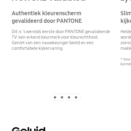
Authentiek kleurenscherm
Sli
gevalideerd door PANTONE
kijk
Dit is 's werelds eerste door PANTONE gevalideerde
Helde
TV: een erkend keurmerk voor kleurechtheid.
worde
Geniet van een nauwkeuriger beeld en een
zonso
comfortabele kijkervaring.
makke
* Voor
kunnen
Indicator 1
Indicator 2
Indicator 3
Indicator 4