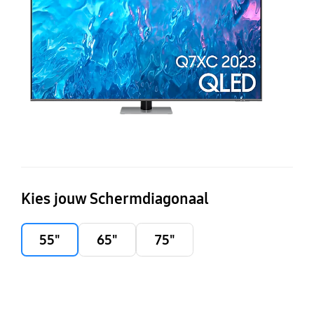
Q
(2
Kies jouw Schermdiagonaal
55"
65"
75"