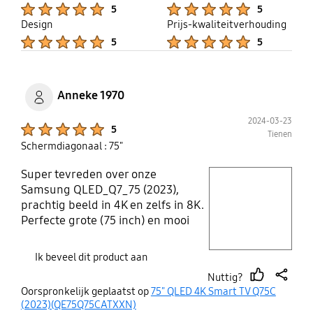
Product Ratings :
Product Ratings :
5
5
Design
Prijs-kwaliteitverhouding
Product Ratings :
Product Ratings :
5
5
Anneke 1970
2024-03-23
Product Ratings :
5
Tienen
Schermdiagonaal : 75"
Super tevreden over onze
play video
Samsung QLED_Q7_75 (2023),
prachtig beeld in 4K en zelfs in 8K.
Layer popup open
Perfecte grote (75 inch) en mooi
design ( heel dun scherm) alle app
binnen handbereik en heel
Ik beveel dit product aan
gemakkelijke afstandsbediening.
Nuttig?
Prijs/kwaliteit is top!
thumb
share
Oorspronkelijk geplaatst op
75" QLED 4K Smart TV Q75C
up
(2023)(QE75Q75CATXXN)