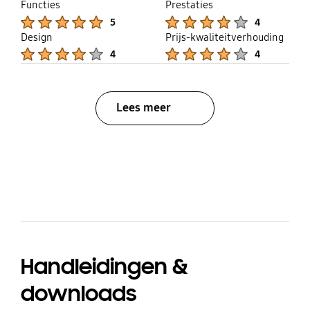
Functies
Prestaties
Product Ratings :
Product Ratings :
5
4
Design
Prijs-kwaliteitverhouding
Product Ratings :
Product Ratings :
4
4
Lees meer
bazaarvoice Certification Label
Handleidingen &
downloads