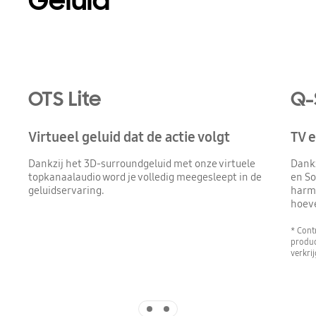
Geluid
Playing video
OTS Lite
Q-
Virtueel geluid dat de actie volgt
TV 
Dankzij het 3D-surroundgeluid met onze virtuele
Dank
topkanaalaudio word je volledig meegesleept in de
en So
geluidservaring.
harmo
hoev
* Cont
produc
verkrij
Indicator 1
Indicator 2