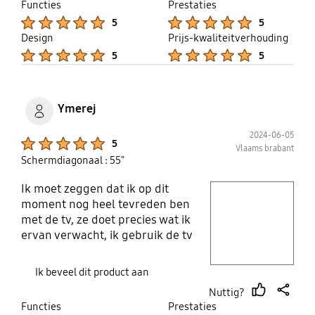
Functies
Prestaties
Product Ratings :
Product Ratings :
5
5
Design
Prijs-kwaliteitverhouding
Product Ratings :
Product Ratings :
5
5
Ymerej
2024-06-05
Product Ratings :
5
Vlaams brabant
Schermdiagonaal : 55"
Ik moet zeggen dat ik op dit
play video
moment nog heel tevreden ben
met de tv, ze doet precies wat ik
Layer popup open
ervan verwacht, ik gebruik de tv
voor te gamen en voor films te zien,
en de kwaliteit van beeld is echt
Ik beveel dit product aan
heel goed. Ik
Nuttig?
thumb
share
Functies
Prestaties