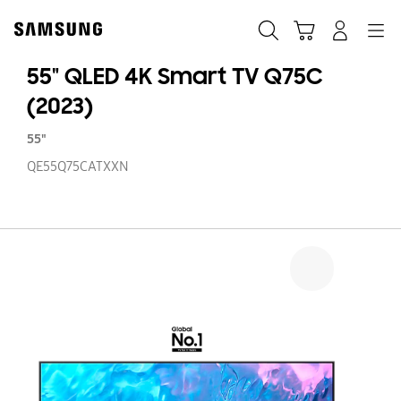
Skip
to
Zoeken
Winkelwagen
Inloggen
Navigation
content
55" QLED 4K Smart TV Q75C
(2023)
55"
QE55Q75CATXXN
55
Q
4
S
T