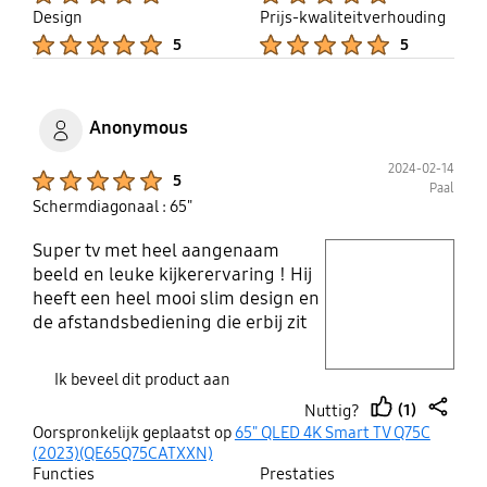
Design
Prijs-kwaliteitverhouding
Product Ratings :
Product Ratings :
5
5
Anonymous
2024-02-14
Product Ratings :
5
Paal
Schermdiagonaal : 65"
Super tv met heel aangenaam
play video
beeld en leuke kijkerervaring ! Hij
heeft een heel mooi slim design en
Layer popup open
de afstandsbediening die erbij zit
vind ik ook geweldig! Ik raad deze
tv zeker aan !
Ik beveel dit product aan
(1)
Nuttig?
thumb
share
Oorspronkelijk geplaatst op
65" QLED 4K Smart TV Q75C
up
(2023)(QE65Q75CATXXN)
Functies
Prestaties