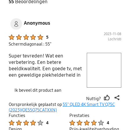
55
Beoordelingen
Anonymous
2023-11-08
Product Ratings :
5
Lochristi
Schermdiagonaal : 55"
Super tevreden! Wat een
play video
verbetering. Een betere
beeldkwaliteit. Een goede tv, met
Layer popup open
een geweldige piekhelderheid in
SDR en een behoorlijke
reflectieverwerking, dus hij
Ik beveel dit product aan
presteert goed in een lichte
Nuttig?
woonkamer. In tegenstelling tot de
thumb
share
Oorspronkelijk geplaatst op
55" QLED 4K Smart TV Q75C
meeste tv's uit het
up
(2023)(QE55Q75CATXXN)
middensegment heeft hij ook een
Functies
Prestaties
brede kijkhoek, waardoor hij een
Product Ratings :
Product Ratings :
4
4
uitstekende keuze is voor een
Design
Prijs-kwaliteitverhouding