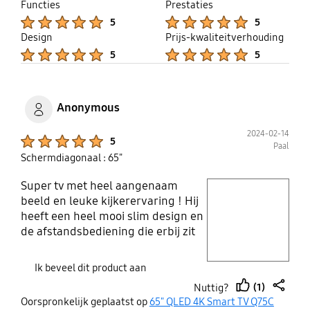
Functies
Prestaties
Product Ratings :
Product Ratings :
5
5
Design
Prijs-kwaliteitverhouding
Product Ratings :
Product Ratings :
5
5
Anonymous
2024-02-14
Product Ratings :
5
Paal
Schermdiagonaal : 65"
Super tv met heel aangenaam
play video
beeld en leuke kijkerervaring ! Hij
heeft een heel mooi slim design en
Layer popup open
de afstandsbediening die erbij zit
vind ik ook geweldig! Ik raad deze
tv zeker aan !
Ik beveel dit product aan
(1)
Nuttig?
thumb
share
Oorspronkelijk geplaatst op
65" QLED 4K Smart TV Q75C