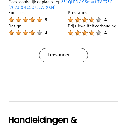
thumb
share
Oorspronkelijk geplaatst op
65" QLED 4K Smart TV Q75C
up
(2023)(QE65Q75CATXXN)
Functies
Prestaties
Product Ratings :
Product Ratings :
5
4
Design
Prijs-kwaliteitverhouding
Product Ratings :
Product Ratings :
4
4
Lees meer
bazaarvoice Certification Label
Handleidingen &