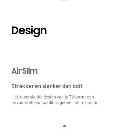
Design
Playing video
AirSlim
Strakker en slanker dan ooit
Het superslanke design van je TV vormt een
onvoorstelbaar naadloos geheel met de muur.
Indicator 1