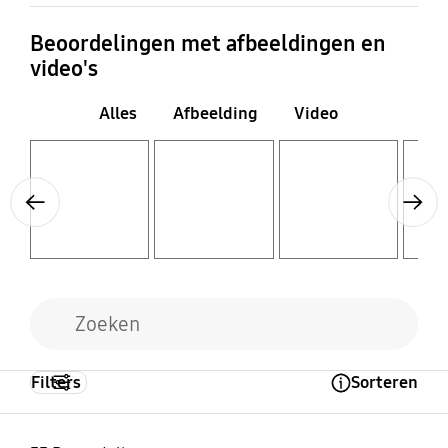
Beoordelingen met afbeeldingen en
video's
Alles
Afbeelding
Video
Layer popup open
Layer popup open
Layer popup open
Layer popup open
Previous
Next
Filters
Sorteren
Open Tooltip Layer