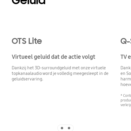
Geluid
Playing video
OTS Lite
Q-
Virtueel geluid dat de actie volgt
TV 
Dankzij het 3D-surroundgeluid met onze virtuele
Dank
topkanaalaudio word je volledig meegesleept in de
en So
geluidservaring.
harmo
hoev
* Cont
produc
verkrij
Indicator 1
Indicator 2