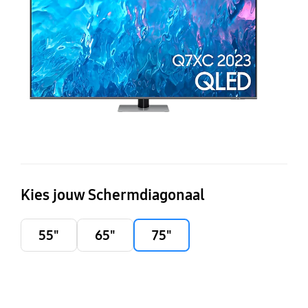
Q
(2
Kies jouw Schermdiagonaal
55"
65"
75"