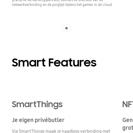
netwerkverbinding en de pingtijd tijdens het gamen in de cloud.
Indicator 1
Smart Features
SmartThings
NF
Je eigen privébutler
Geni
gro
Via SmartThings maak je naadloos verbinding met