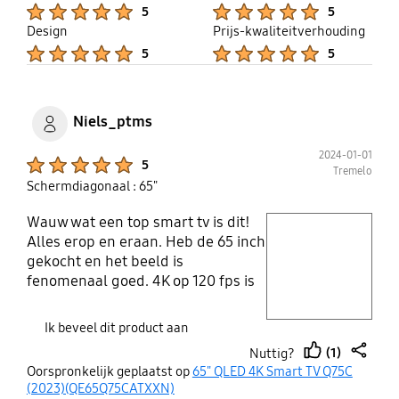
Product Ratings :
Product Ratings :
5
5
Design
Prijs-kwaliteitverhouding
Product Ratings :
Product Ratings :
5
5
Niels_ptms
2024-01-01
Product Ratings :
5
Tremelo
Schermdiagonaal : 65"
Wauw wat een top smart tv is dit!
play video
Alles erop en eraan. Heb de 65 inch
gekocht en het beeld is
Layer popup open
fenomenaal goed. 4K op 120 fps is
machtig en zeker in combinatie
met een playstastion 5. Ik kan
Ik beveel dit product aan
eigenlijk geen minpunten zeggen.
(1)
Nuttig?
Zeker geen miskoop met deze
thumb
share
Oorspronkelijk geplaatst op
65" QLED 4K Smart TV Q75C
smart tv.
up
(2023)(QE65Q75CATXXN)