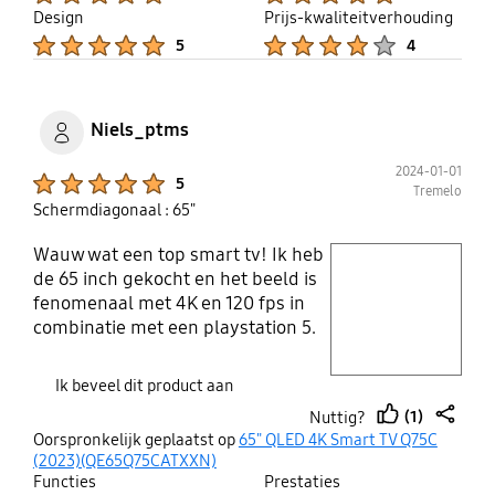
Design
Prijs-kwaliteitverhouding
Product Ratings :
Product Ratings :
5
4
Niels_ptms
2024-01-01
Product Ratings :
5
Tremelo
Schermdiagonaal : 65"
Wauw wat een top smart tv! Ik heb
play video
de 65 inch gekocht en het beeld is
fenomenaal met 4K en 120 fps in
Layer popup open
combinatie met een playstation 5.
Ik kan er geen minpunten over
zeggen. Ik raad het iedereen aan
Ik beveel dit product aan
deze te kopen als je een goede
(1)
Nuttig?
smart tv zoekt. Ben er super
thumb
share
Oorspronkelijk geplaatst op
65" QLED 4K Smart TV Q75C
tevreden van.
up
(2023)(QE65Q75CATXXN)
Functies
Prestaties