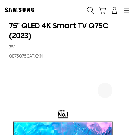
Skip
to
Zoeken
Winkelwagen
Inloggen
Navigation
content
75" QLED 4K Smart TV Q75C
(2023)
75"
QE75Q75CATXXN
75
Q
4
S
T