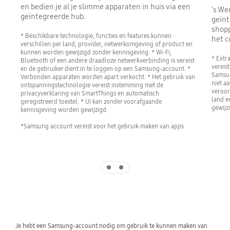
en bedien je al je slimme apparaten in huis via een
's We
geïntegreerde hub.
geïnt
shopp
* Beschikbare technologie, functies en features kunnen
het c
verschillen per land, provider, netwerkomgeving of product en
kunnen worden gewijzigd zonder kennisgeving. * Wi-Fi,
* Extr
Bluetooth of een andere draadloze netwerkverbinding is vereist
vereist
en de gebruiker dient in te loggen op een Samsung-account. *
Samsun
Verbonden apparaten worden apart verkocht. * Het gebruik van
niet a
ontspanningstechnologie vereist instemming met de
veroor
privacyverklaring van SmartThings en automatisch
land e
geregistreerd toestel. * UI kan zonder voorafgaande
gewijz
kennisgeving worden gewijzigd.
*Samsung account vereist voor het gebruik maken van apps
Indicator 1
Indicator 2
Je hebt een Samsung-account nodig om gebruik te kunnen maken van 