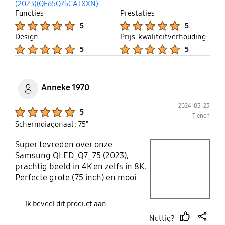
up
(2023)(QE65Q75CATXXN)
Functies
Prestaties
Product Ratings :
Product Ratings :
5
5
Design
Prijs-kwaliteitverhouding
Product Ratings :
Product Ratings :
5
5
Anneke 1970
2024-03-23
Product Ratings :
5
Tienen
Schermdiagonaal : 75"
Super tevreden over onze
play video
Samsung QLED_Q7_75 (2023),
prachtig beeld in 4K en zelfs in 8K.
Layer popup open
Perfecte grote (75 inch) en mooi
design ( heel dun scherm) alle app
binnen handbereik en heel
Ik beveel dit product aan
gemakkelijke afstandsbediening.
Nuttig?
Prijs/kwaliteit is top!