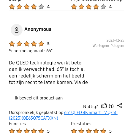
brede zitopstelling, omdat het
Product Ratings :
Product Ratings :
4
4
beeld consistent blijft, zelfs als je
vanaf de zijkant kijkt. Hij heeft hij,
net als de meeste Samsung-tv's,
geweldige gamingfuncties en
Anonymous
ondersteunen alle vier de HDMI-
2023-12-25
poorten HDMI 2.1-bandbreedte
Product Ratings :
5
Wortegem-Petegem
voor console- en pc-gamers. Het
Schermdiagonaal : 65"
draait op de Tizen OS-interface uit
2023, met een enorme selectie aan
De QLED technologie werkt beter
play video
streaming-apps en een eenvoudig
dan ik verwacht had. 65” is toch al
te gebruiken interface.
een redelijk scherm om het beeld
Layer popup open
tot zijn recht te laten komen. Via de
optische geluidsuitgang
verbonden met de BOSE lifestyle,
Ik beveel dit product aan
werkt supergoed. Beetje werk
(1)
Nuttig?
gehad om beeld te optimaliseren,
thumb
share
Oorspronkelijk geplaatst op
65" QLED 4K Smart TV Q75C
maar éénmaal in orde is het echt
up
(2023)(QE65Q75CATXXN)
genieten. Onze eerste Samsung,
Functies
Prestaties
maar zeker niet onze laatste!
Product Ratings :
Product Ratings :
5
5