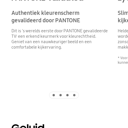
Authentiek kleurenscherm
Sli
gevalideerd door PANTONE
kijk
Dit is 's werelds eerste door PANTONE gevalideerde
Helde
TV: een erkend keurmerk voor kleurechtheid.
worde
Geniet van een nauwkeuriger beeld en een
zonso
comfortabele kijkervaring.
makke
* Voor
kunnen
Indicator 1
Indicator 2
Indicator 3
Indicator 4