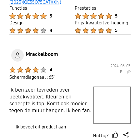
up
(2023)(QE55Q75CATXXN)
Functies
Prestaties
Product Ratings :
Product Ratings :
5
5
Design
Prijs-kwaliteitverhouding
Product Ratings :
Product Ratings :
4
5
Mrackelboom
2024-06-03
Product Ratings :
4
België
Schermdiagonaal : 65"
Ik ben zeer tevreden over
play video
beeldkwaliteit. Kleuren en
scherpte is top. Komt ook mooier
Layer popup open
tegen de muur hangen. Ik ben fan.
Mooi plat en dunne randen. Top
functies en makkelijk te
Ik beveel dit product aan
installeren!
Nuttig?