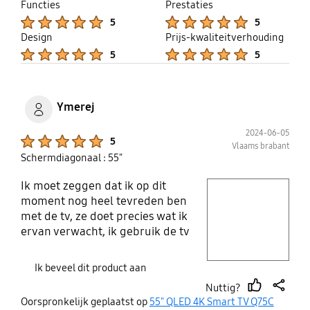
thumb
share
Functies
Prestaties
up
Product Ratings :
Product Ratings :
5
5
Design
Prijs-kwaliteitverhouding
Product Ratings :
Product Ratings :
5
5
Ymerej
2024-06-05
Product Ratings :
5
Vlaams brabant
Schermdiagonaal : 55"
Ik moet zeggen dat ik op dit
play video
moment nog heel tevreden ben
met de tv, ze doet precies wat ik
Layer popup open
ervan verwacht, ik gebruik de tv
voor te gamen en voor films te zien,
en de kwaliteit van beeld is echt
Ik beveel dit product aan
heel goed. Ik
Nuttig?
thumb
share
Oorspronkelijk geplaatst op
55" QLED 4K Smart TV Q75C