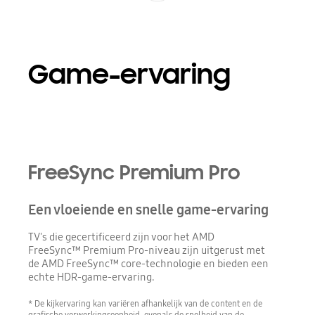
Game-ervaring
Playing video
FreeSync Premium Pro
Een vloeiende en snelle game-ervaring
TV's die gecertificeerd zijn voor het AMD
FreeSync™ Premium Pro-niveau zijn uitgerust met
de AMD FreeSync™ core-technologie en bieden een
echte HDR-game-ervaring.
* De kijkervaring kan variëren afhankelijk van de content en de
grafische verwerkingseenheid, evenals de snelheid van de