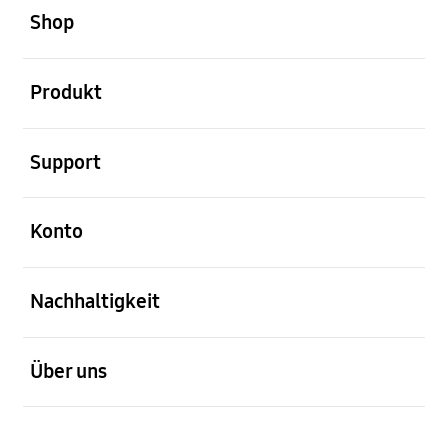
Shop
öffnen
Produkt
öffnen
Support
öffnen
Konto
öffnen
Nachhaltigkeit
öffnen
Über uns