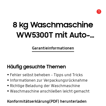
1
Service Hinweis
8 kg Waschmaschine
WW5300T mit Auto-
Dosierung, EEK: A
Garantieinformationen
Häufig gesuchte Themen
Fehler selbst beheben - Tipps und Tricks
Informationen zur Verpackungsrücknahme
Richtige Beladung der Waschmaschine
Waschmaschine anschließen leicht gemacht
Konformitätserklärung(PDF) herunterladen