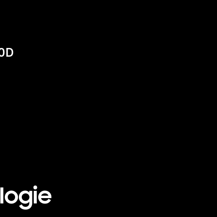
70D
logie