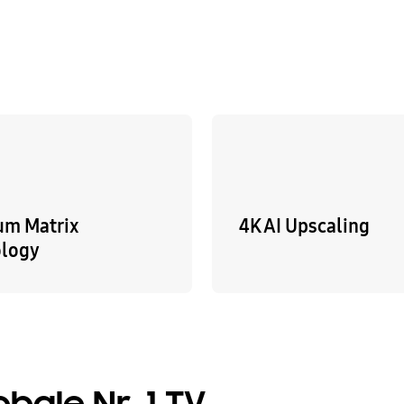
um Matrix
4K AI Upscaling
ology