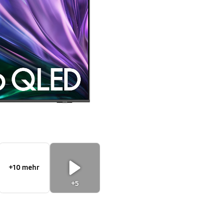
OS™
Smart
TV
(2024)
+10 mehr
+5