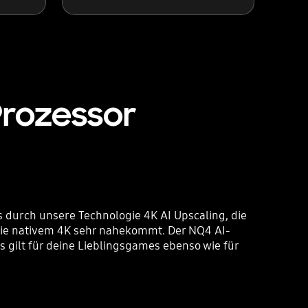
Prozessor
s durch unsere Technologie 4K AI Upscaling, die
 die nativem 4K sehr nahekommt. Der NQ4 AI-
s gilt für deine Lieblingsgames ebenso wie für
Playing video