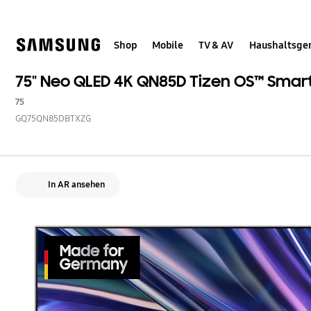
Skip
Skip
to
to
content
accessibility
help
Shop
Mobile
TV & AV
Haushaltsge
75" Neo QLED 4K QN85D Tizen OS™ Smart
75
GQ75QN85DBTXZG
In AR ansehen