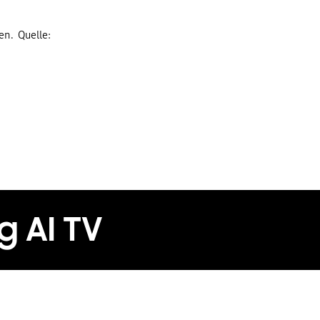
en. Quelle:
g AI TV