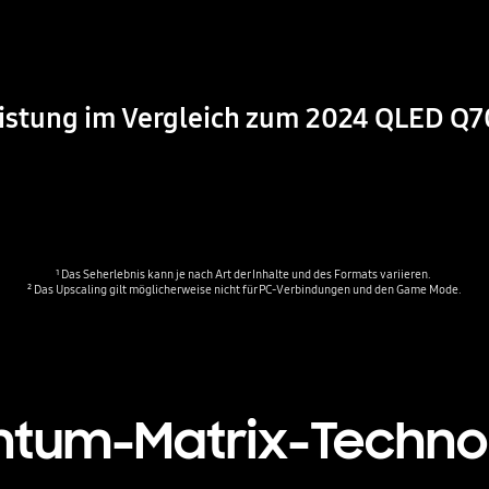
istung im Vergleich zum 2024 QLED Q
¹ Das Seherlebnis kann je nach Art der Inhalte und des Formats variieren. 
² Das Upscaling gilt möglicherweise nicht für PC-Verbindungen und den Game Mode.
tum-Matrix-Techno