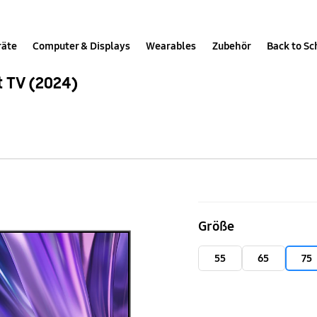
räte
Computer & Displays
Wearables
Zubehör
Back to Sc
 TV (2024)
75"
Neo
Größe
QLED
4K
55
65
75
QN85D
Tizen