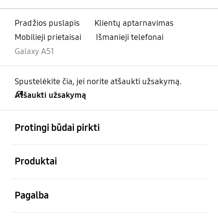
Pradžios puslapis
Klientų aptarnavimas
Mobilieji prietaisai
Išmanieji telefonai
Galaxy A51
Spustelėkite čia, jei norite atšaukti užsakymą.
Atšaukti užsakymą
atviras
Footer Navigation
Protingi būdai pirkti
atviras
Produktai
atviras
Pagalba
atviras