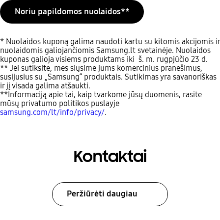
Noriu papildomos nuolaidos**
* Nuolaidos kuponą galima naudoti kartu su kitomis akcijomis ir
nuolaidomis galiojančiomis Samsung.lt svetainėje. Nuolaidos
kuponas galioja visiems produktams iki š. m. rugpjūčio 23 d.
** Jei sutiksite, mes siųsime jums komercinius pranešimus,
susijusius su „Samsung“ produktais. Sutikimas yra savanoriškas
ir jį visada galima atšaukti.
**Informaciją apie tai, kaip tvarkome jūsų duomenis, rasite
mūsų privatumo politikos puslayje
samsung.com/lt/info/privacy/
.
Kontaktai
Peržiūrėti daugiau