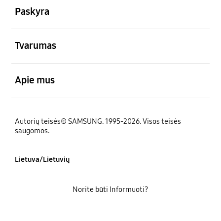
Paskyra
atviras
Tvarumas
atviras
Apie mus
Autorių teisės© SAMSUNG. 1995-2026. Visos teisės
saugomos.
Lietuva/Lietuvių
Norite būti Informuoti?