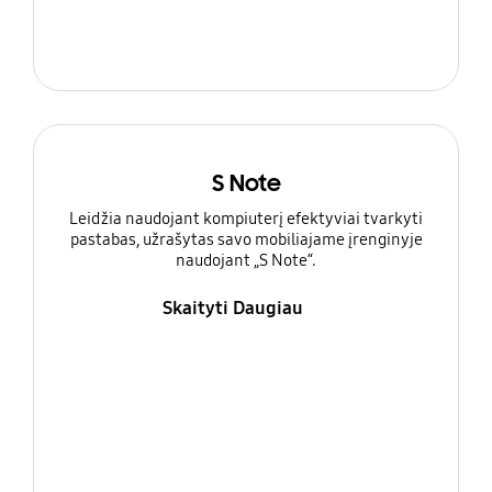
S Note
Leidžia naudojant kompiuterį efektyviai tvarkyti
pastabas, užrašytas savo mobiliajame įrenginyje
naudojant „S Note“.
Skaityti Daugiau