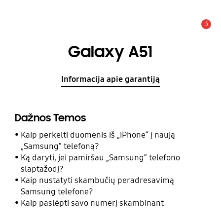
3
Įspėjimas
Galaxy A51
Informacija apie garantiją
Dažnos Temos
Kaip perkelti duomenis iš „iPhone“ į naują
„Samsung“ telefoną?
Ką daryti, jei pamiršau „Samsung“ telefono
slaptažodį?
Kaip nustatyti skambučių peradresavimą
Samsung telefone?
Kaip paslėpti savo numerį skambinant