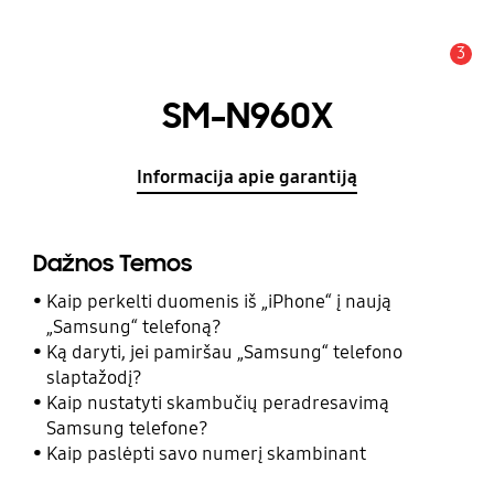
3
Įspėjimas
SM-N960X
Informacija apie garantiją
Dažnos Temos
Kaip perkelti duomenis iš „iPhone“ į naują
„Samsung“ telefoną?
Ką daryti, jei pamiršau „Samsung“ telefono
slaptažodį?
Kaip nustatyti skambučių peradresavimą
Samsung telefone?
Kaip paslėpti savo numerį skambinant