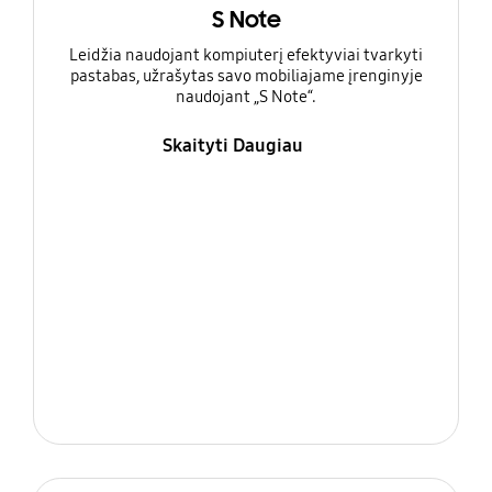
S Note
Leidžia naudojant kompiuterį efektyviai tvarkyti
pastabas, užrašytas savo mobiliajame įrenginyje
naudojant „S Note“.
Skaityti Daugiau