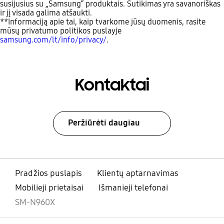
susijusius su „Samsung“ produktais. Sutikimas yra savanoriškas
ir jį visada galima atšaukti.
**Informaciją apie tai, kaip tvarkome jūsų duomenis, rasite
mūsų privatumo politikos puslayje
samsung.com/lt/info/privacy/
.
Kontaktai
Peržiūrėti daugiau
Pradžios puslapis
Klientų aptarnavimas
Mobilieji prietaisai
Išmanieji telefonai
SM-N960X