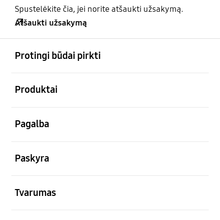
Spustelėkite čia, jei norite atšaukti užsakymą.
Atšaukti užsakymą
atviras
Footer Navigation
Protingi būdai pirkti
atviras
Produktai
atviras
Pagalba
atviras
Paskyra
atviras
Tvarumas
atviras