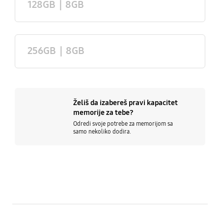
128GB｜8GB
256GB｜8GB
Želiš da izabereš pravi kapacitet
memorije za tebe?
Odredi svoje potrebe za memorijom sa
samo nekoliko dodira.