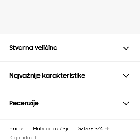
Stvarna veličina
Click to Expand
Najvažnije karakteristike
Expand
Recenzije
Click to Expand
Home
Mobilni uređaji
Galaxy S24 FE
Kupi odmah