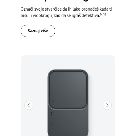
Označi svoje stvarčice da ih lako pronađeš kada ti
14
,
15
nisu u vidokrugu, kao da se igraš detektiva.
Saznaj više
Prethodna
Sledeća