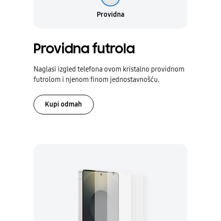
Providna
Providna
Providna futrola
Naglasi izgled telefona ovom kristalno providnom
futrolom i njenom finom jednostavnošću.
Kupi odmah