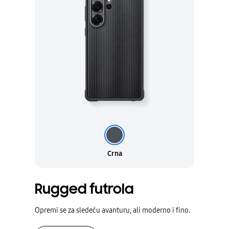
Crna
Crna
Rugged futrola
Opremi se za sledeću avanturu, ali moderno i fino.