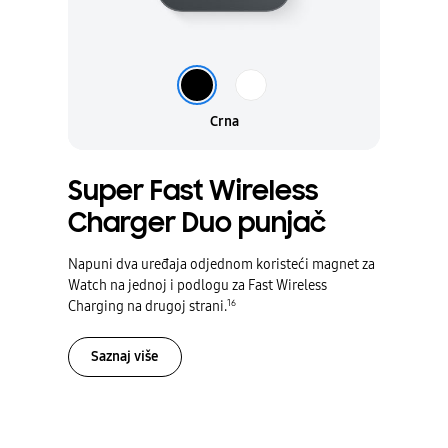
Crna
Bela
Crna
Super Fast Wireless
Charger Duo punjač
Napuni dva uređaja odjednom koristeći magnet za
Watch na jednoj i podlogu za Fast Wireless
16
Charging na drugoj strani.
Saznaj više