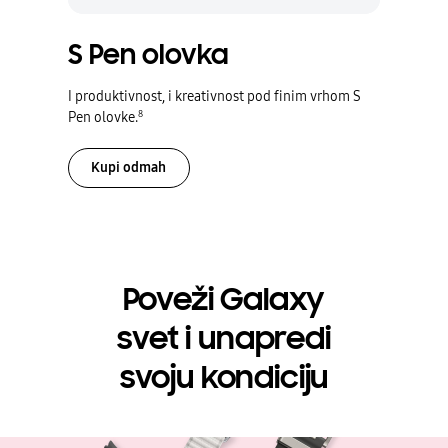
S Pen olovka
I produktivnost, i kreativnost pod finim vrhom S
8
Pen olovke.
Kupi odmah
Poveži Galaxy
svet i unapredi
svoju kondiciju