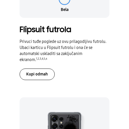
Bela
Bela
Flipsuit futrola
Privuci tuđe poglede uz ovu prilagodljivu futrolu.
Ubaci karticu u Flipsuit futrolu i ona će se
automatski uskladiti sa zaključanim
1
,
2
,
3
,
4
,
5
,
6
ekranom.
Kupi odmah