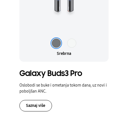
Srebrna
Bela
Srebrna
Galaxy Buds3 Pro
Oslobodi se buke i ometanja tokom dana, uz novi i
poboljšan ANC.
Saznaj više