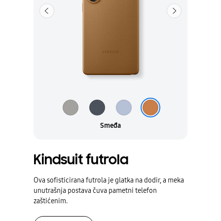
Prethodna
Sledeća
Siva
Crna
Svetloplava
Smeđa
Smeđa
Kindsuit futrola
Ova sofisticirana futrola je glatka na dodir, a meka
unutrašnja postava čuva pametni telefon
zaštićenim.