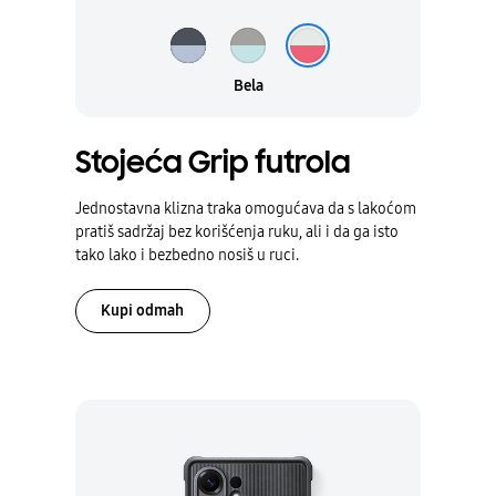
Crna
Siva
Bela
Bela
Stojeća Grip futrola
Jednostavna klizna traka omogućava da s lakoćom
pratiš sadržaj bez korišćenja ruku, ali i da ga isto
tako lako i bezbedno nosiš u ruci.
Kupi odmah