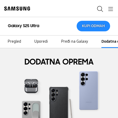
Skip
to
Pretraga
Navigation
content
Galaxy S25 Ultra
KUPI ODMAH
Pregled
Uporedi
Pređi na Galaxy
Dodatna
DODATNA OPREMA