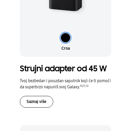
Crna
Crna
Strujni adapter od 45 W
Tvoj bezbedan i pouzdan saputnik koji će ti pomoći
10
,
11
,
12
da superbrzo napuniš svoj Galaxy.
Saznaj više