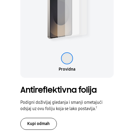
Providna
Providna
Antireflektivna folija
Podigni doživljaj gledanja i smanji ometajući
7
odsjaj uz ovu foliju koja se lako postavlja.
Kupi odmah