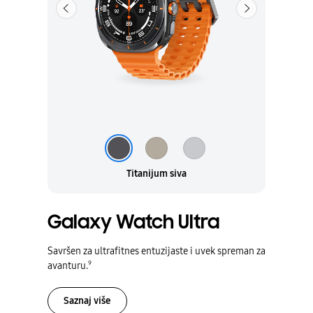
Titanijum siva
Titanijum srebrna
Titanijum bela
Titanijum siva
Galaxy Watch Ultra
Savršen za ultrafitnes entuzijaste i uvek spreman za
9
avanturu.
Saznaj više