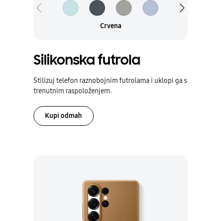
Uzorci boja Prethodna
Uzorci boja Sledeća
Crna
Siva
Svetloplava
Crvena
Boja mente
Crvena
Silikonska futrola
Stilizuj telefon raznobojnim futrolama i uklopi ga s
trenutnim raspoloženjem.
Kupi odmah