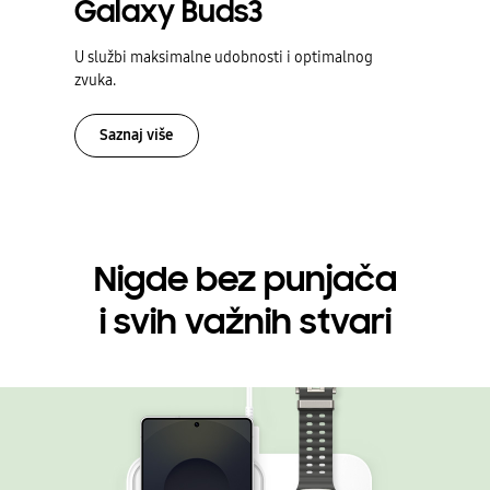
Galaxy Buds3
U službi maksimalne udobnosti i optimalnog
zvuka.
Saznaj više
Nigde bez punjača
i svih važnih stvari