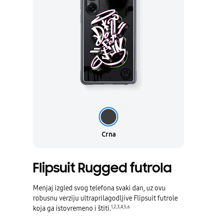
Crna
Crna
Flipsuit Rugged futrola
Menjaj izgled svog telefona svaki dan, uz ovu
robusnu verziju ultraprilagodljive Flipsuit futrole
1
,
2
,
3
,
4
,
5
,
6
koja ga istovremeno i štiti.