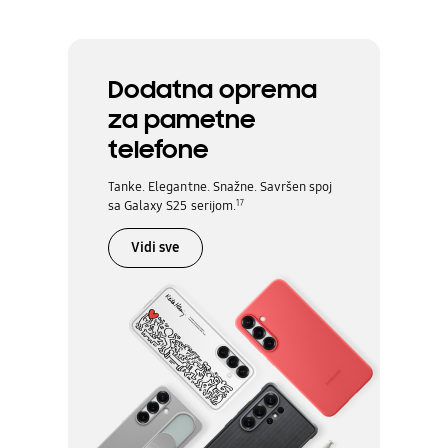
Dodatna oprema
za pametne
telefone
Tanke. Elegantne. Snažne. Savršen spoj
17
sa Galaxy S25 serijom.
Vidi sve