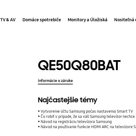
TV & AV
Domáce spotrebiče
Monitory a Úložiská
Nositeľná 
QE50Q80BAT
Informácie o záruke
Najčastejšie témy
Vytvorenie účtu Samsung počas nastavenia Smart TV
Čo robiť v prípade, že sa váš Samsung televízor nechce
Návod na registráciu televízora Samsung
Návod na používanie funkcie HDMI ARC na televízore