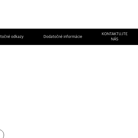
KONTAKTUJTE
itočné odkazy
Dodatočné informácie
NÁS