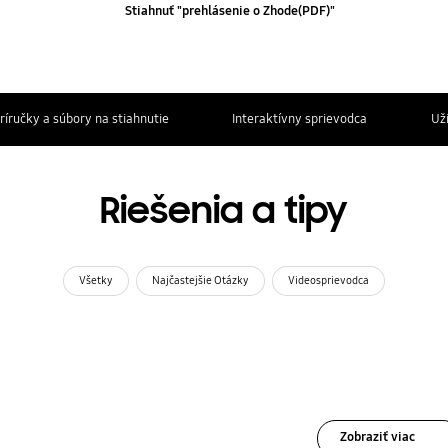
Stiahnuť "prehlásenie o Zhode(PDF)"
ríručky a súbory na stiahnutie
Interaktívny sprievodca
Už
Riešenia a tipy
Všetky
Najčastejšie Otázky
Videosprievodca
Zobraziť viac