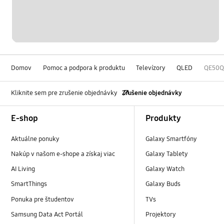
Domov
Pomoc a podpora k produktu
Televízory
QLED
QE50Q
Kliknite sem pre zrušenie objednávky
Zrušenie objednávky
Footer Navigation
E-shop
Produkty
Aktuálne ponuky
Galaxy Smartfóny
Nakúp v našom e-shope a získaj viac
Galaxy Tablety
AI Living
Galaxy Watch
SmartThings
Galaxy Buds
Ponuka pre študentov
TVs
Samsung Data Act Portál
Projektory