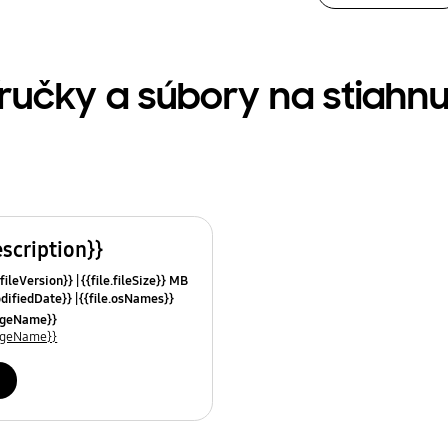
íručky a súbory na stiahnu
escription}}
.fileVersion}}
{{file.fileSize}} MB
odifiedDate}}
{{file.osNames}}
uageName}}
uageName}}