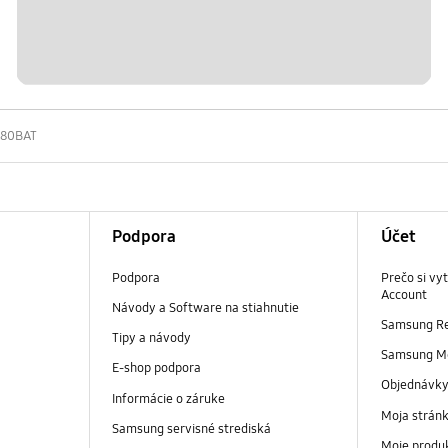
80BAT
Podpora
Účet
Podpora
Prečo si vy
Account
Návody a Software na stiahnutie
Samsung R
Tipy a návody
Samsung M
E-shop podpora
Objednávk
Informácie o záruke
Moja strán
Samsung servisné strediská
Moje produ