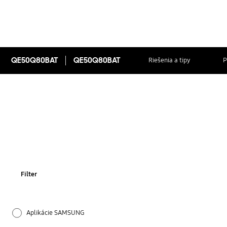
QE50Q80BAT
QE50Q80BAT
Riešenia a tipy
P
Filter
Aplikácie SAMSUNG