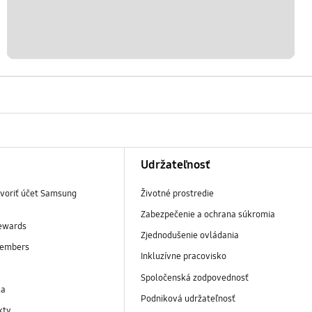
Udržateľnosť
tvoriť účet Samsung
Životné prostredie
Zabezpečenie a ochrana súkromia
ewards
Zjednodušenie ovládania
embers
Inkluzívne pracovisko
y
Spoločenská zodpovednosť
ka
Podniková udržateľnosť
kty