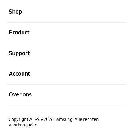
Open
Footer Navigation
Shop
Open
Product
Open
Support
Open
Account
Open
Over ons
Copyright© 1995-2026 Samsung. Alle rechten
voorbehouden.