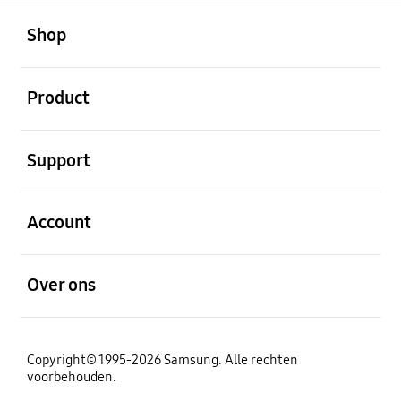
Open
Footer Navigation
Shop
Open
Product
Open
Support
Open
Account
Open
Over ons
Copyright© 1995-2026 Samsung. Alle rechten
voorbehouden.