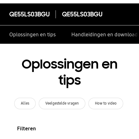
QE55LS03BGU
QE55LS03BGU
Oplossingen en tips
Handleidingen en download
Oplossingen en
tips
Alles
Veelgestelde vragen
How to video
Filteren