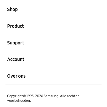
Open
Footer Navigation
Shop
Open
Product
Open
Support
Open
Account
Open
Over ons
Copyright© 1995-2026 Samsung. Alle rechten
voorbehouden.