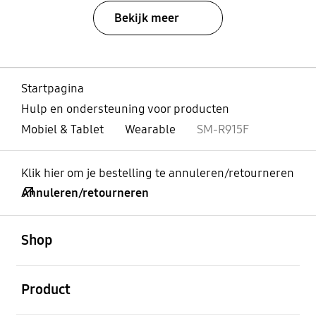
Bekijk meer
Startpagina
Hulp en ondersteuning voor producten
Mobiel & Tablet
Wearable
SM-R915F
Klik hier om je bestelling te annuleren/retourneren
Annuleren/retourneren
Open
Footer Navigation
Shop
Open
Product
Open