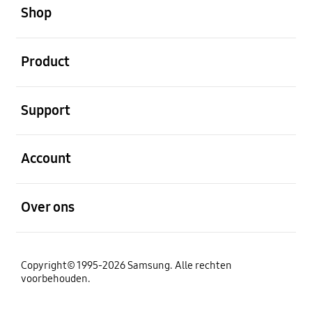
Shop
Open
Product
Open
Support
Open
Account
Open
Over ons
Copyright© 1995-2026 Samsung. Alle rechten
voorbehouden.