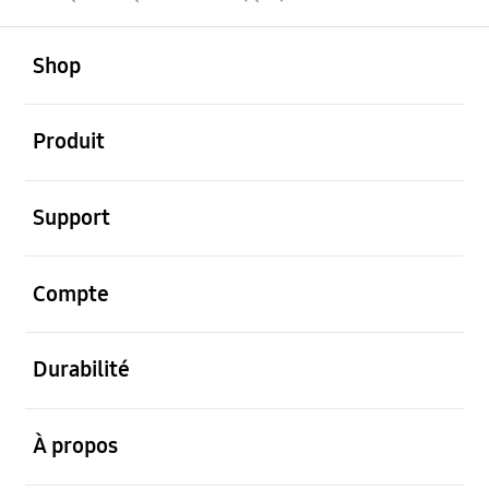
ouvert
Footer Navigation
Shop
ouvert
Produit
ouvert
Support
ouvert
Compte
ouvert
Durabilité
ouvert
À propos