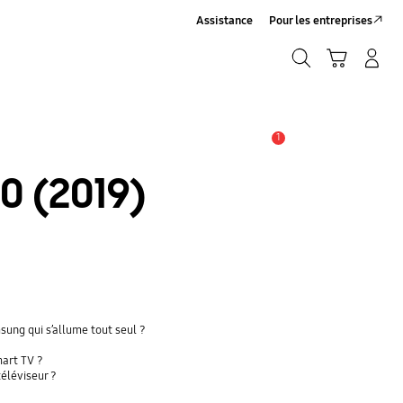
Assistance
Pour les entreprises
Rechercher
Panier
Connexion/Inscription
Rechercher
1
Alerte
0 (2019)
ng qui s’allume tout seul ?
mart TV ?
téléviseur ?