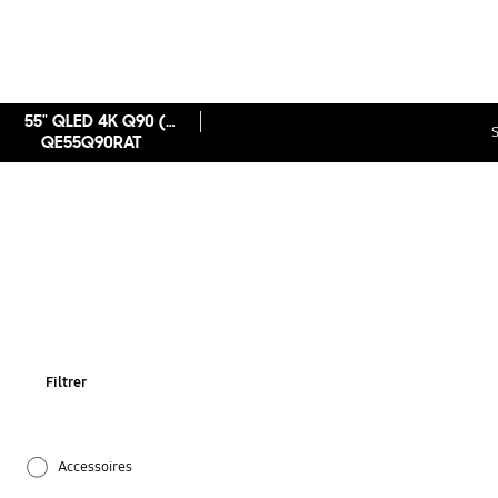
55" QLED 4K Q90 (2019)
S
QE55Q90RAT
Filtrer
Accessoires