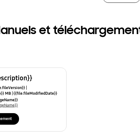
anuels et téléchargemen
escription}}
e.fileVersion}}
ze}} MB
{{file.fileModifiedDate}}
mes}}
uageName}}
uageName}}
gement