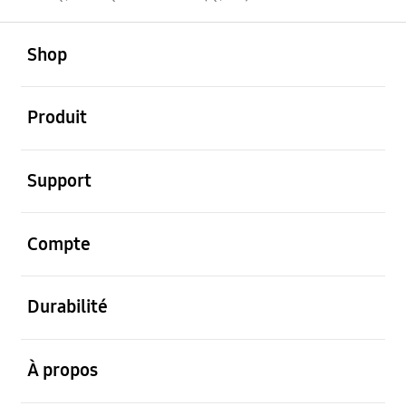
ouvert
Footer Navigation
Shop
ouvert
Produit
ouvert
Support
ouvert
Compte
ouvert
Durabilité
ouvert
À propos