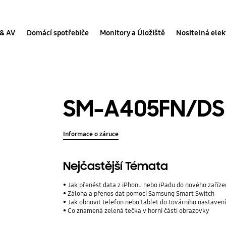
 & AV
Domácí spotřebiče
Monitory a Úložiště
Nositelná elek
SM-A405FN/DS
Informace o záruce
Nejčastější Témata
Jak přenést data z iPhonu nebo iPadu do nového zaříze
Záloha a přenos dat pomocí Samsung Smart Switch
Jak obnovit telefon nebo tablet do továrního nastaven
Co znamená zelená tečka v horní části obrazovky