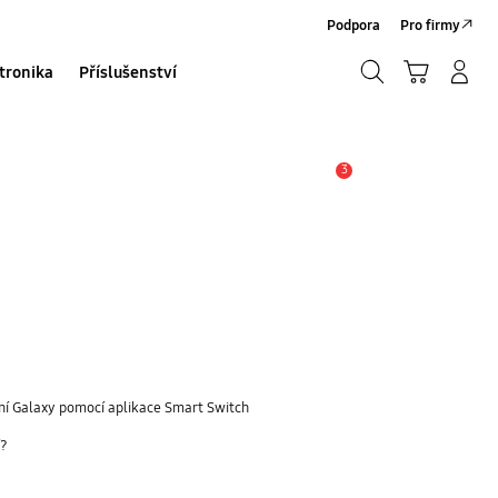
Podpora
Pro firmy
Hledat
Košík
Přihlásit/Registrovat
tronika
Příslušenství
Hledat
3
Upozornění
ní Galaxy pomocí aplikace Smart Switch
í?