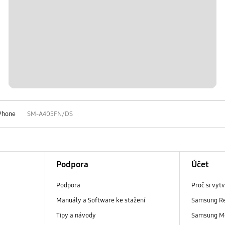
Phone
SM-A405FN/DS
Podpora
Účet
Podpora
Proč si vyt
Manuály a Software ke stažení
Samsung R
Tipy a návody
Samsung M