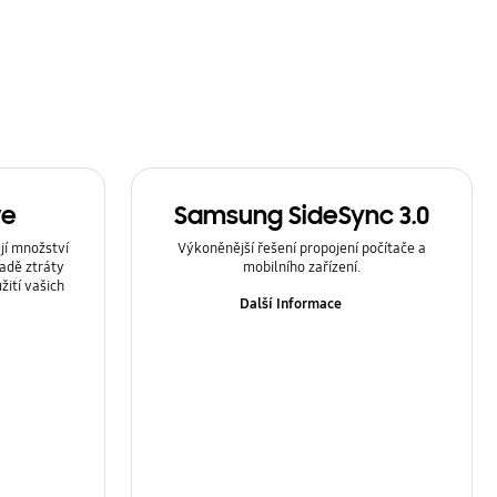
ve
Samsung SideSync 3.0
jí množství
Výkoněnější řešení propojení počítače a
adě ztráty
mobilního zařízení.
žití vašich
Další Informace