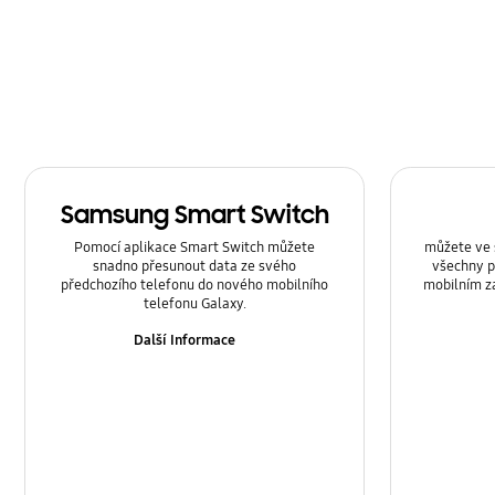
Samsung Apps
Síť & WiFi
Volání & Kontakty
Zpráva
Samsung Smart Switch
Zvuk
Pomocí aplikace Smart Switch můžete
můžete ve 
Záloha & Obnovení
snadno přesunout data ze svého
všechny p
předchozího telefonu do nového mobilního
mobilním za
telefonu Galaxy.
Zámek
Další Informace