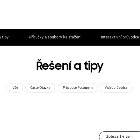
 tipy
Příručky a soubory ke stažení
Interaktivní průvodce
Řešení a tipy
Vše
Časté Otázky
Průvodce Postupem
Videoprůvodce
Zobrazit více