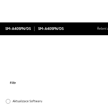
SM-A405FN/DS
SM-A405FN/DS
Řešení a
Filtr
Aktualizace Softwaru