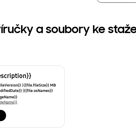
říručky a soubory ke staže
escription}}
fileVersion}}
{{file.fileSize}} MB
odifiedDate}}
{{file.osNames}}
uageName}}
uageName}}