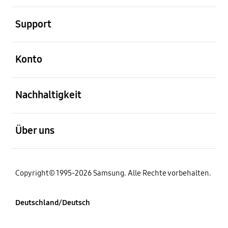
öffnen
Support
öffnen
Konto
öffnen
Nachhaltigkeit
öffnen
Über uns
Copyright© 1995-2026 Samsung. Alle Rechte vorbehalten.
Deutschland/Deutsch