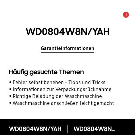
1
Service Hinweis
WD0804W8N/YAH
Garantieinformationen
Häufig gesuchte Themen
Fehler selbst beheben - Tipps und Tricks
Informationen zur Verpackungsrücknahme
Richtige Beladung der Waschmaschine
Waschmaschine anschließen leicht gemacht
WD0804W8N/YAH
WD0804W8N/YAH