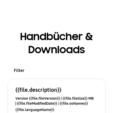
Handbücher &
Downloads
Filter
{{file.description}}
Version {{file.fileVersion}}
{{file.fileSize}} MB
{{file.fileModifiedDate}}
{{file.osNames}}
{{file.languageName}}