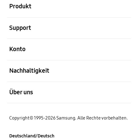
Produkt
öffnen
Support
öffnen
Konto
öffnen
Nachhaltigkeit
öffnen
Über uns
Copyright© 1995-2026 Samsung. Alle Rechte vorbehalten.
Deutschland/Deutsch