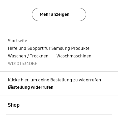
Mehr anzeigen
Startseite
Hilfe und Support für Samsung Produkte
Waschen / Trocknen
Waschmaschinen
WD10T534DBE
Klicke hier, um deine Bestellung zu widerrufen
Bestellung widerrufen
öffnen
Footer Navigation
Shop
öffnen