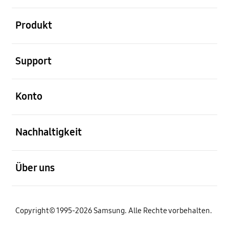
öffnen
Produkt
öffnen
Support
öffnen
Konto
öffnen
Nachhaltigkeit
öffnen
Über uns
Copyright© 1995-2026 Samsung. Alle Rechte vorbehalten.