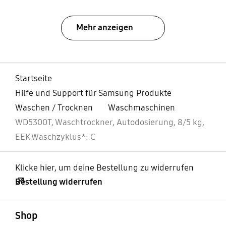
Mehr anzeigen
Startseite
Hilfe und Support für Samsung Produkte
Waschen / Trocknen
Waschmaschinen
WD5300T, Waschtrockner, Autodosierung, 8/5 kg,
EEK Waschzyklus*: C
Klicke hier, um deine Bestellung zu widerrufen
Bestellung widerrufen
öffnen
Footer Navigation
Shop