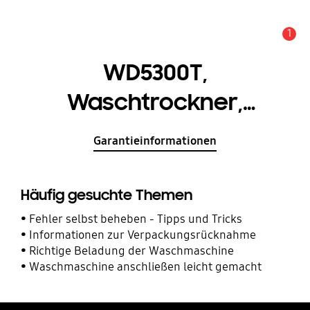
1
Service Hinweis
WD5300T,
Waschtrockner,
Autodosierung, 8/5 kg,
Garantieinformationen
EEK Waschzyklus*: C
Häufig gesuchte Themen
Fehler selbst beheben - Tipps und Tricks
Informationen zur Verpackungsrücknahme
Richtige Beladung der Waschmaschine
Waschmaschine anschließen leicht gemacht