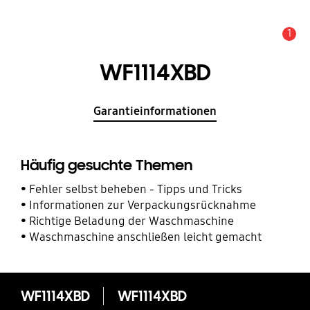
1
Service Hinweis
WF1114XBD
Garantieinformationen
Häufig gesuchte Themen
Fehler selbst beheben - Tipps und Tricks
Informationen zur Verpackungsrücknahme
Richtige Beladung der Waschmaschine
Waschmaschine anschließen leicht gemacht
WF1114XBD
WF1114XBD