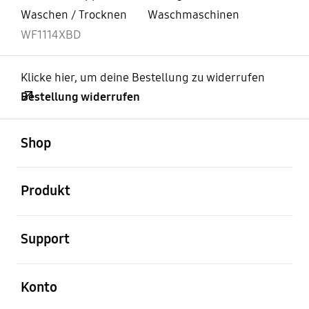
Waschen / Trocknen
Waschmaschinen
WF1114XBD
Klicke hier, um deine Bestellung zu widerrufen
Bestellung widerrufen
öffnen
Footer Navigation
Shop
öffnen
Produkt
öffnen
Support
öffnen
Konto