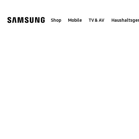
Skip
Skip
to
to
content
accessibility
help
Shop
Mobile
TV & AV
Haushaltsge