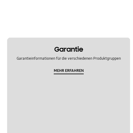
Reinigung
Spezifikationen
WM_Sonstige
OT_Sonstige
Garantie
Garantieinformationen für die verschiedenen Produktgruppen
MEHR ERFAHREN