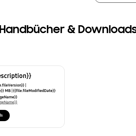
Handbücher & Download
escription}}
e.fileVersion}}
ze}} MB
{{file.fileModifiedDate}}
mes}}
uageName}}
uageName}}
ds