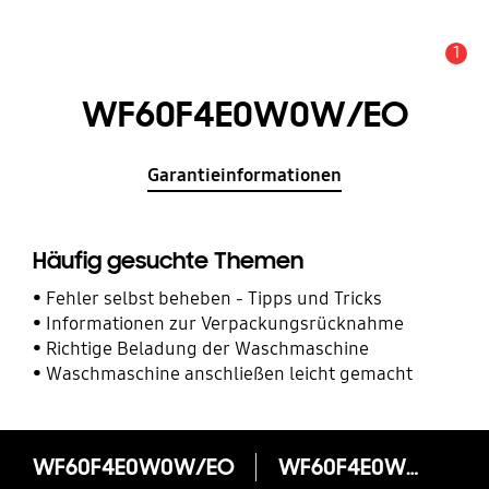
1
Service Hinweis
WF60F4E0W0W/EO
Garantieinformationen
Häufig gesuchte Themen
Fehler selbst beheben - Tipps und Tricks
Informationen zur Verpackungsrücknahme
Richtige Beladung der Waschmaschine
Waschmaschine anschließen leicht gemacht
WF60F4E0W0W/EO
WF60F4E0W0W/EO