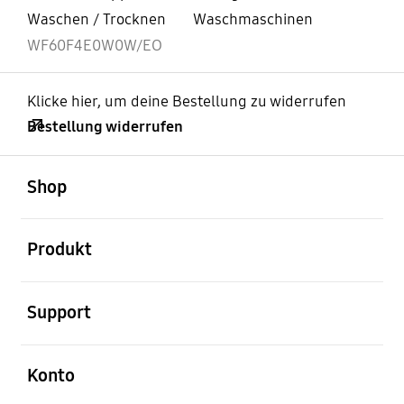
Waschen / Trocknen
Waschmaschinen
WF60F4E0W0W/EO
Klicke hier, um deine Bestellung zu widerrufen
Bestellung widerrufen
öffnen
Footer Navigation
Shop
öffnen
Produkt
öffnen
Support
öffnen
Konto