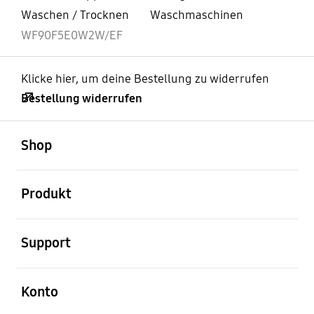
Waschen / Trocknen
Waschmaschinen
WF90F5E0W2W/EF
Klicke hier, um deine Bestellung zu widerrufen
Bestellung widerrufen
öffnen
Footer Navigation
Shop
öffnen
Produkt
öffnen
Support
öffnen
Konto