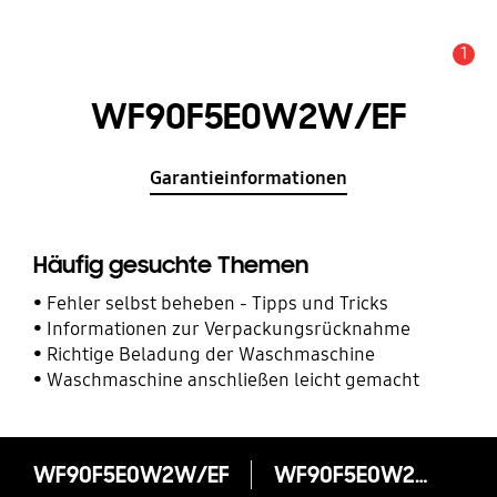
1
Service Hinweis
WF90F5E0W2W/EF
Garantieinformationen
Häufig gesuchte Themen
Fehler selbst beheben - Tipps und Tricks
Informationen zur Verpackungsrücknahme
Richtige Beladung der Waschmaschine
Waschmaschine anschließen leicht gemacht
WF90F5E0W2W/EF
WF90F5E0W2W/EF