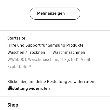
Mehr anzeigen
Startseite
Hilfe und Support für Samsung Produkte
Waschen / Trocknen
Waschmaschinen
WW5000T, Waschmaschine, 11 kg, EEK: A mit
Ecobubble™
Klicke hier, um deine Bestellung zu widerrufen
Bestellung widerrufen
öffnen
Footer Navigation
Shop