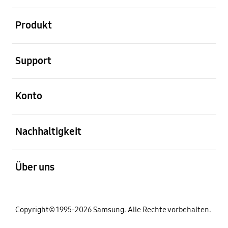
öffnen
Produkt
öffnen
Support
öffnen
Konto
öffnen
Nachhaltigkeit
öffnen
Über uns
Copyright© 1995-2026 Samsung. Alle Rechte vorbehalten.