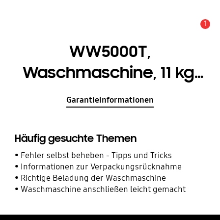
1
Service Hinweis
WW5000T,
Waschmaschine, 11 kg,
EEK: A mit Ecobubble™
Garantieinformationen
Häufig gesuchte Themen
Fehler selbst beheben - Tipps und Tricks
Informationen zur Verpackungsrücknahme
Richtige Beladung der Waschmaschine
Waschmaschine anschließen leicht gemacht