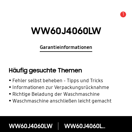
1
Service Hinweis
WW60J4060LW
Garantieinformationen
Häufig gesuchte Themen
Fehler selbst beheben - Tipps und Tricks
Informationen zur Verpackungsrücknahme
Richtige Beladung der Waschmaschine
Waschmaschine anschließen leicht gemacht
WW60J4060LW
WW60J4060LW