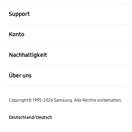
öffnen
Support
öffnen
Konto
öffnen
Nachhaltigkeit
öffnen
Über uns
Copyright© 1995-2026 Samsung. Alle Rechte vorbehalten.
Deutschland/Deutsch