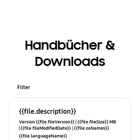
Handbücher &
Downloads
Filter
{{file.description}}
Version {{file.fileVersion}}
{{file.fileSize}} MB
{{file.fileModifiedDate}}
{{file.osNames}}
{{file.languageName}}