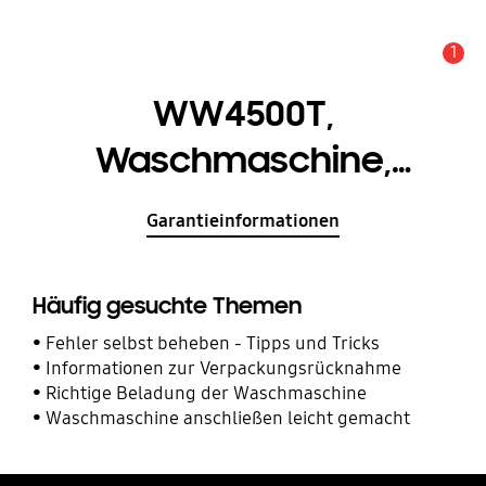
1
Service Hinweis
WW4500T,
Waschmaschine,
AddWash™, 7 kg
Garantieinformationen
Häufig gesuchte Themen
Fehler selbst beheben - Tipps und Tricks
Informationen zur Verpackungsrücknahme
Richtige Beladung der Waschmaschine
Waschmaschine anschließen leicht gemacht