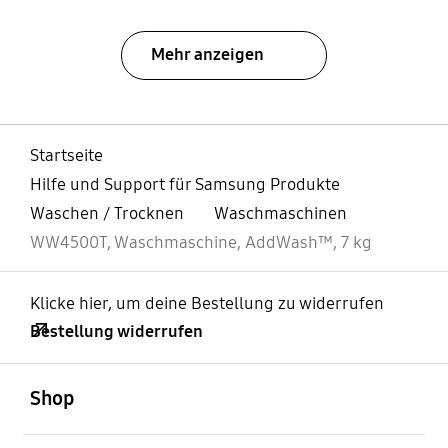
Mehr anzeigen
Startseite
Hilfe und Support für Samsung Produkte
Waschen / Trocknen
Waschmaschinen
WW4500T, Waschmaschine, AddWash™, 7 kg
Klicke hier, um deine Bestellung zu widerrufen
Bestellung widerrufen
öffnen
Footer Navigation
Shop
öffnen