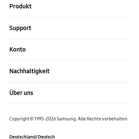
Produkt
öffnen
Support
öffnen
Konto
öffnen
Nachhaltigkeit
öffnen
Über uns
Copyright© 1995-2026 Samsung. Alle Rechte vorbehalten.
Deutschland/Deutsch