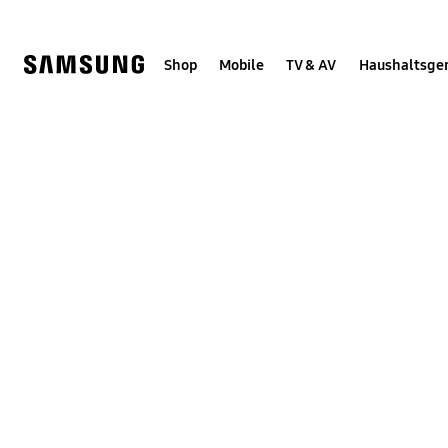
Skip
Skip
to
to
content
accessibility
help
Shop
Mobile
TV & AV
Haushaltsge