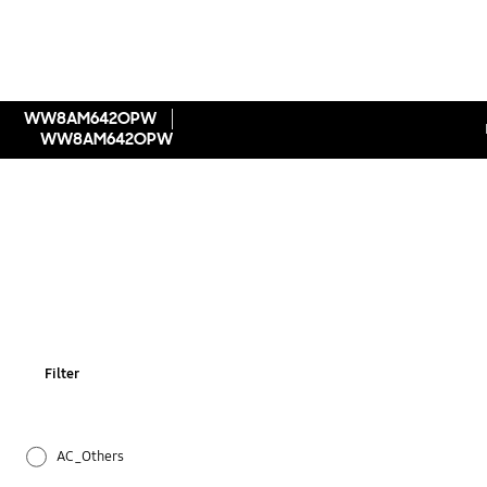
WW8AM642OPW
WW8AM642OPW
Filter
AC_Others