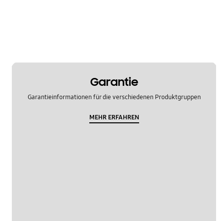
Reinigung
Spezifikationen
WM_Sonstige
OT_Sonstige
Garantie
Garantieinformationen für die verschiedenen Produktgruppen
MEHR ERFAHREN