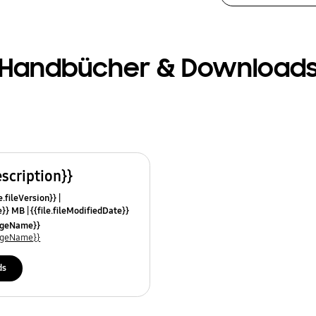
Handbücher & Download
escription}}
e.fileVersion}}
ze}} MB
{{file.fileModifiedDate}}
mes}}
uageName}}
uageName}}
ds