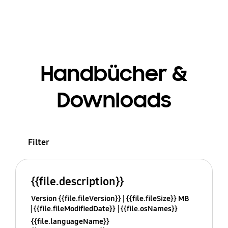
Handbücher &
Downloads
Filter
{{file.description}}
Version {{file.fileVersion}}
{{file.fileSize}} MB
{{file.fileModifiedDate}}
{{file.osNames}}
{{file.languageName}}