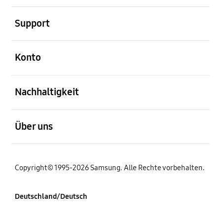
öffnen
Support
öffnen
Konto
öffnen
Nachhaltigkeit
öffnen
Über uns
Copyright© 1995-2026 Samsung. Alle Rechte vorbehalten.
Deutschland/Deutsch