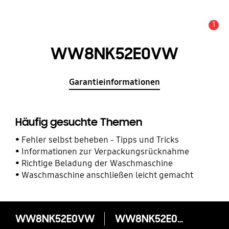
1
Service Hinweis
WW8NK52E0VW
Garantieinformationen
Häufig gesuchte Themen
Fehler selbst beheben - Tipps und Tricks
Informationen zur Verpackungsrücknahme
Richtige Beladung der Waschmaschine
Waschmaschine anschließen leicht gemacht
WW8NK52E0VW
WW8NK52E0VW